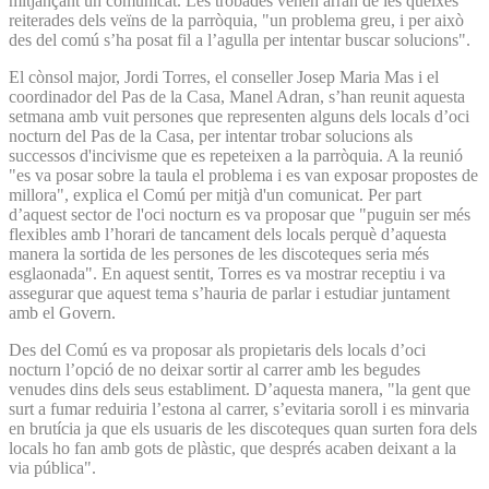
mitjançant un comunicat. Les trobades venen arran de les queixes
reiterades dels veïns de la parròquia, "un problema greu, i per això
des del comú s’ha posat fil a l’agulla per intentar buscar solucions".
El cònsol major, Jordi Torres, el conseller Josep Maria Mas i el
coordinador del Pas de la Casa, Manel Adran, s’han reunit aquesta
setmana amb vuit persones que representen alguns dels locals d’oci
nocturn del Pas de la Casa, per intentar trobar solucions als
successos d'incivisme que es repeteixen a la parròquia. A la reunió
"es va posar sobre la taula el problema i es van exposar propostes de
millora", explica el Comú per mitjà d'un comunicat. Per part
d’aquest sector de l'oci nocturn es va proposar que "puguin ser més
flexibles amb l’horari de tancament dels locals perquè d’aquesta
manera la sortida de les persones de les discoteques seria més
esglaonada". En aquest sentit, Torres es va mostrar receptiu i va
assegurar que aquest tema s’hauria de parlar i estudiar juntament
amb el Govern.
Des del Comú es va proposar als propietaris dels locals d’oci
nocturn l’opció de no deixar sortir al carrer amb les begudes
venudes dins dels seus establiment. D’aquesta manera, "la gent que
surt a fumar reduiria l’estona al carrer, s’evitaria soroll i es minvaria
en brutícia ja que els usuaris de les discoteques quan surten fora dels
locals ho fan amb gots de plàstic, que després acaben deixant a la
via pública".