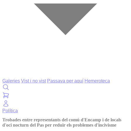
Galeries
Vist i no vist
Passava per aquí
Hemeroteca
Política
Trobades entre representants del comú d'Encamp i de locals
d'oci nocturn del Pas per reduir els problemes d'incivisme