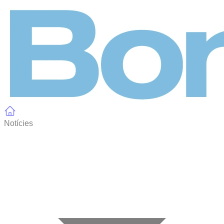
Panell de gestió de galetes
Notícies