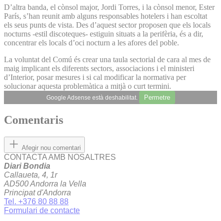
D’altra banda, el cònsol major, Jordi Torres, i la cònsol menor, Ester
París, s’han reunit amb alguns responsables hotelers i han escoltat
els seus punts de vista. Des d’aquest sector proposen que els locals
nocturns -estil discoteques- estiguin situats a la perifèria, és a dir,
concentrar els locals d’oci nocturn a les afores del poble.
La voluntat del Comú és crear una taula sectorial de cara al mes de
maig implicant els diferents sectors, associacions i el ministeri
d’Interior, posar mesures i si cal modificar la normativa per
solucionar aquesta problemàtica a mitjà o curt termini.
Permetre
Google Adsense està deshabilitat.
Comentaris
Afegir nou comentari
CONTACTA AMB NOSALTRES
Diari Bondia
Callaueta, 4, 1r
AD500 Andorra la Vella
Principat d'Andorra
Tel. +376 80 88 88
Formulari de contacte