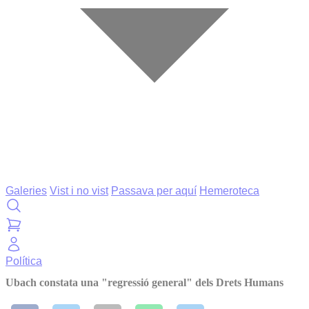
Galeries
Vist i no vist
Passava per aquí
Hemeroteca
Política
Ubach constata una "regressió general" dels Drets Humans