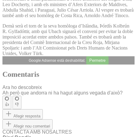
Leo Docherty, i amb els ministres d’Afers Exteriors de Maldives,
Abdulla Shahid, i Paraguai, Julio César Arriola. Al vespre es trobarà
també amb el seu homòleg de Costa Rica, Arnoldo André Tinoco.
Demà serà el torn de la seva homòloga d’Islàndia, Þórdís Kolbrún
R. Gylfadóttir, amb qui Ubach signarà el conveni per evitar la doble
imposició acordat entre ambdos països. També es trobarà amb la
presidenta del Comitè Internacional de la Creu Roja, Mirjana
Spoljaric i amb l’Alt Comissionat pels Drets Humans de Nacions
Unides, Volker Türk.
Permetre
Google Adsense està deshabilitat.
Comentaris
Ara ho descobreix
Ah però que andorra ni ha hagut alguns vegada d'això?
👍
👎
Afegir resposta
Afegir nou comentari
CONTACTA AMB NOSALTRES