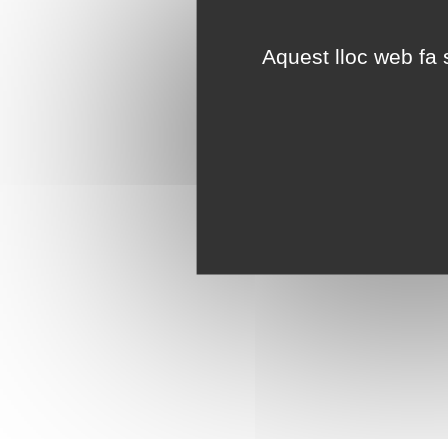
Aquest lloc web fa s