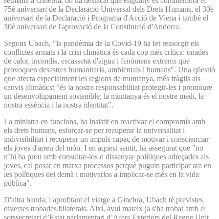
setmana a Ginebra, on ha destacat que enguany es commemora el
75è aniversari de la Declaració Universal dels Drets Humans, el 30è
aniversari de la Declaració i Programa d'Acció de Viena i també el
30è aniversari de l'aprovació de la Constitució d'Andorra.
Segons Ubach, "la pandèmia de la Covid-19 ha fet ressorgir els
conflictes armats i la crisi climàtica és cada cop més crítica: onades
de calor, incendis, escassetat d'aigua i fenòmens extrems que
provoquen desastres humanitaris, ambientals i humans". Una qüestió
que afecta especialment les regions de muntanya, més fràgils als
canvis climàtics: "és la nostra responsabilitat protegir-les i promoure
un desenvolupament sostenible; la muntanya és el nostre medi, la
nostra essència i la nostra identitat".
La ministra en funcions, ha insistit en reactivar el compromís amb
els drets humans, esforçar-se per recuperar la universalitat i
indivisibilitat i recuperar un impuls capaç de motivar i conscienciar
els joves d'arreu del món. I en aquest sentit, ha assegurat que "no
n’hi ha prou amb consultar-los o dissenyar polítiques adreçades als
joves, cal posar en marxa processos perquè puguin participar ara en
les polítiques del demà i motivarlos a implicar-se més en la vida
pública".
D'altra banda, i aprofitant el viatge a Ginebra, Ubach té previstes
diverses trobades bilaterals. Així, avui mateix ja s'ha trobat amb el
sotssecretari d’Estat parlamentari d’Afers Exteriors del Regne Unit,