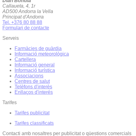
Diari Bondia
Callaueta, 4, 1r
AD500 Andorra la Vella
Principat d'Andorra
Tel. +376 80 88 88
Formulari de contacte
Serveis
Farmàcies de guàrdia
Informació meteorològica
Cartellera
Informació general
Informació turística
Associacions
Centres de salut
Telèfons d'interès
Enllaços d'interés
Tarifes
Tarifes publicitat
Tarifes classificats
Contacti amb nosaltres per publicitat o qüestions comercials