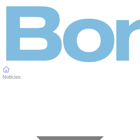
Panell de gestió de galetes
Notícies