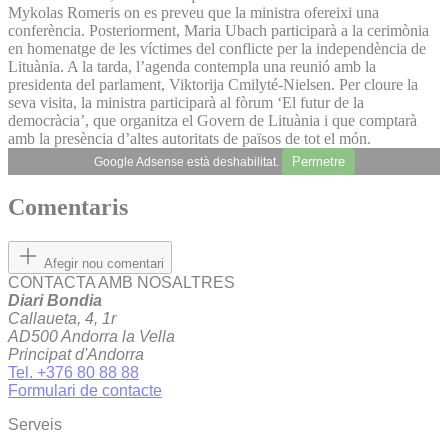
Mykolas Romeris on es preveu que la ministra ofereixi una
conferència. Posteriorment, Maria Ubach participarà a la cerimònia
en homenatge de les víctimes del conflicte per la independència de
Lituània. A la tarda, l’agenda contempla una reunió amb la
presidenta del parlament, Viktorija Cmilyté-Nielsen. Per cloure la
seva visita, la ministra participarà al fòrum ‘El futur de la
democràcia’, que organitza el Govern de Lituània i que comptarà
amb la presència d’altes autoritats de països de tot el món.
Permetre
Google Adsense està deshabilitat.
Comentaris
Afegir nou comentari
CONTACTA AMB NOSALTRES
Diari Bondia
Callaueta, 4, 1r
AD500 Andorra la Vella
Principat d'Andorra
Tel. +376 80 88 88
Formulari de contacte
Serveis