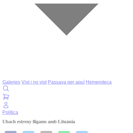
Galeries
Vist i no vist
Passava per aquí
Hemeroteca
Política
Ubach estreny lligams amb Lituània