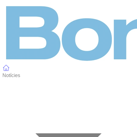
Panell de gestió de galetes
Notícies