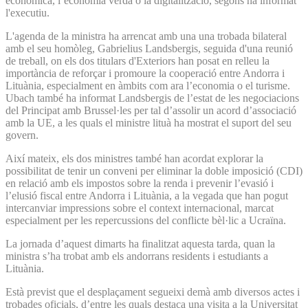
econòmica, l’economia verda o la digitalització, segons ha informat
l'executiu.
L'agenda de la ministra ha arrencat amb una una trobada bilateral
amb el seu homòleg, Gabrielius Landsbergis, seguida d'una reunió
de treball, on els dos titulars d'Exteriors han posat en relleu la
importància de reforçar i promoure la cooperació entre Andorra i
Lituània, especialment en àmbits com ara l’economia o el turisme.
Ubach també ha informat Landsbergis de l’estat de les negociacions
del Principat amb Brussel·les per tal d’assolir un acord d’associació
amb la UE, a les quals el ministre lituà ha mostrat el suport del seu
govern.
Així mateix, els dos ministres també han acordat explorar la
possibilitat de tenir un conveni per eliminar la doble imposició (CDI)
en relació amb els impostos sobre la renda i prevenir l’evasió i
l’elusió fiscal entre Andorra i Lituània, a la vegada que han pogut
intercanviar impressions sobre el context internacional, marcat
especialment per les repercussions del conflicte bèl·lic a Ucraïna.
La jornada d’aquest dimarts ha finalitzat aquesta tarda, quan la
ministra s’ha trobat amb els andorrans residents i estudiants a
Lituània.
Està previst que el desplaçament segueixi demà amb diversos actes i
trobades oficials, d’entre les quals destaca una visita a la Universitat