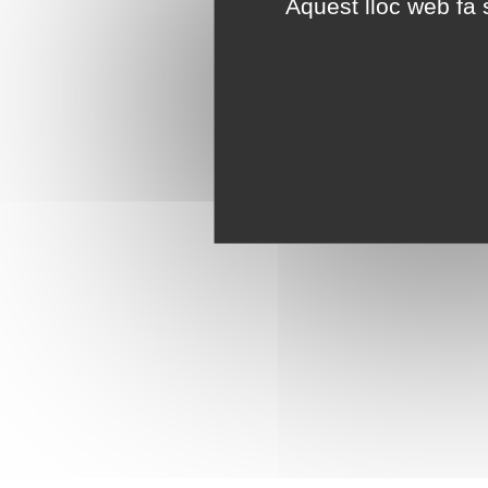
Aquest lloc web fa s