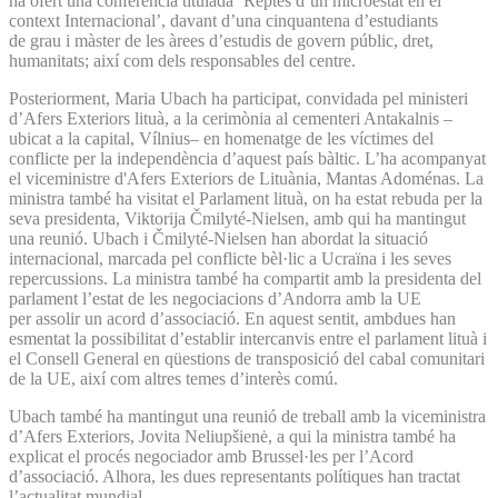
ha ofert una conferència titulada ‘Reptes d’un microestat en el
context Internacional’, davant d’una cinquantena d’estudiants
de grau i màster de les àrees d’estudis de govern públic, dret,
humanitats; així com dels responsables del centre.
Posteriorment, Maria Ubach ha participat, convidada pel ministeri
d’Afers Exteriors lituà, a la cerimònia al cementeri Antakalnis –
ubicat a la capital, Vílnius– en homenatge de les víctimes del
conflicte per la independència d’aquest país bàltic. L’ha acompanyat
el viceministre d'Afers Exteriors de Lituània, Mantas Adoménas. La
ministra també ha visitat el Parlament lituà, on ha estat rebuda per la
seva presidenta, Viktorija Čmilyté-Nielsen, amb qui ha mantingut
una reunió. Ubach i Čmilyté-Nielsen han abordat la situació
internacional, marcada pel conflicte bèl·lic a Ucraïna i les seves
repercussions. La ministra també ha compartit amb la presidenta del
parlament l’estat de les negociacions d’Andorra amb la UE
per assolir un acord d’associació. En aquest sentit, ambdues han
esmentat la possibilitat d’establir intercanvis entre el parlament lituà i
el Consell General en qüestions de transposició del cabal comunitari
de la UE, així com altres temes d’interès comú.
Ubach també ha mantingut una reunió de treball amb la viceministra
d’Afers Exteriors, Jovita Neliupšienė, a qui la ministra també ha
explicat el procés negociador amb Brussel·les per l’Acord
d’associació. Alhora, les dues representants polítiques han tractat
l’actualitat mundial.