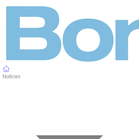
Panell de gestió de galetes
Notícies