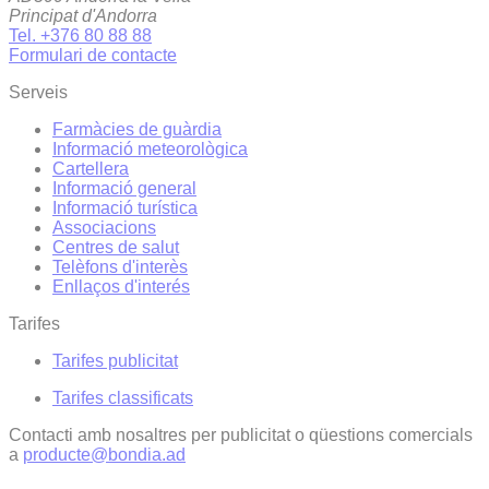
Principat d'Andorra
Tel. +376 80 88 88
Formulari de contacte
Serveis
Farmàcies de guàrdia
Informació meteorològica
Cartellera
Informació general
Informació turística
Associacions
Centres de salut
Telèfons d'interès
Enllaços d'interés
Tarifes
Tarifes publicitat
Tarifes classificats
Contacti amb nosaltres per publicitat o qüestions comercials
a
producte@bondia.ad