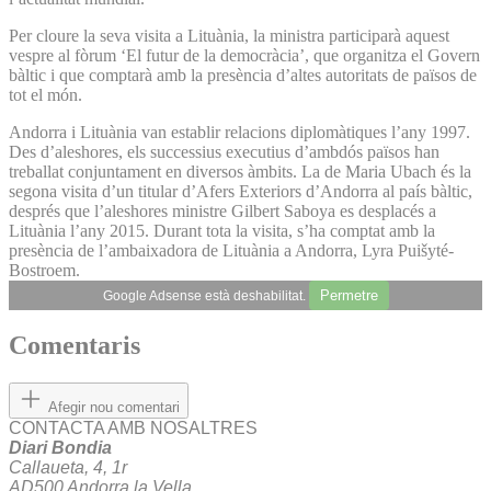
Per cloure la seva visita a Lituània, la ministra participarà aquest
vespre al fòrum ‘El futur de la democràcia’, que organitza el Govern
bàltic i que comptarà amb la presència d’altes autoritats de països de
tot el món.
Andorra i Lituània van establir relacions diplomàtiques l’any 1997.
Des d’aleshores, els successius executius d’ambdós països han
treballat conjuntament en diversos àmbits. La de Maria Ubach és la
segona visita d’un titular d’Afers Exteriors d’Andorra al país bàltic,
després que l’aleshores ministre Gilbert Saboya es desplacés a
Lituània l’any 2015. Durant tota la visita, s’ha comptat amb la
presència de l’ambaixadora de Lituània a Andorra, Lyra Puišyté-
Bostroem.
Permetre
Google Adsense està deshabilitat.
Comentaris
Afegir nou comentari
CONTACTA AMB NOSALTRES
Diari Bondia
Callaueta, 4, 1r
AD500 Andorra la Vella