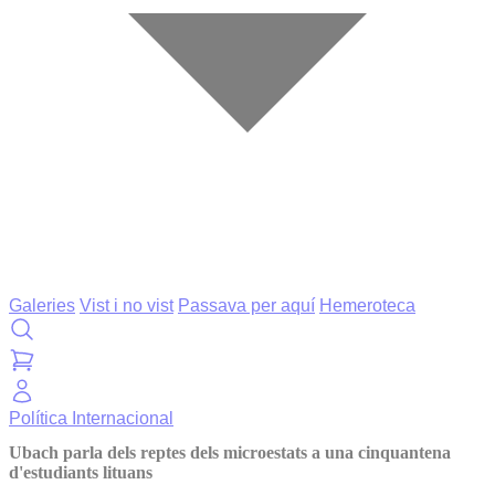
Galeries
Vist i no vist
Passava per aquí
Hemeroteca
Política
Internacional
Ubach parla dels reptes dels microestats a una cinquantena
d'estudiants lituans