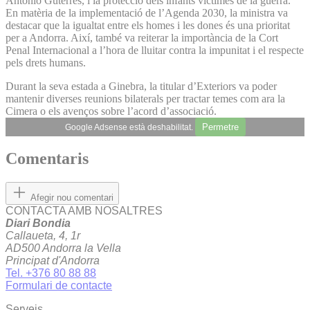
António Guterres, i la protecció dels infants víctimes de la guerra.
En matèria de la implementació de l’Agenda 2030, la ministra va
destacar que la igualtat entre els homes i les dones és una prioritat
per a Andorra. Així, també va reiterar la importància de la Cort
Penal Internacional a l’hora de lluitar contra la impunitat i el respecte
pels drets humans.
Durant la seva estada a Ginebra, la titular d’Exteriors va poder
mantenir diverses reunions bilaterals per tractar temes com ara la
Cimera o els avenços sobre l’acord d’associació.
Permetre
Google Adsense està deshabilitat.
Comentaris
Afegir nou comentari
CONTACTA AMB NOSALTRES
Diari Bondia
Callaueta, 4, 1r
AD500 Andorra la Vella
Principat d'Andorra
Tel. +376 80 88 88
Formulari de contacte
Serveis