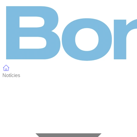
Panell de gestió de galetes
Notícies