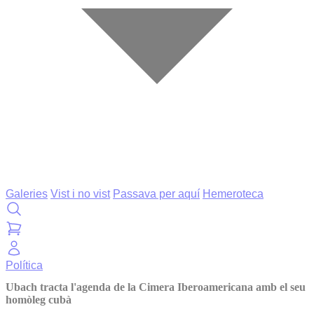
Galeries
Vist i no vist
Passava per aquí
Hemeroteca
Política
Ubach tracta l'agenda de la Cimera Iberoamericana amb el seu
homòleg cubà