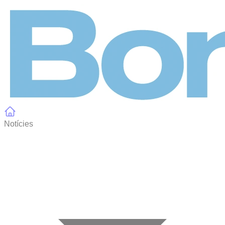
Panell de gestió de galetes
Notícies