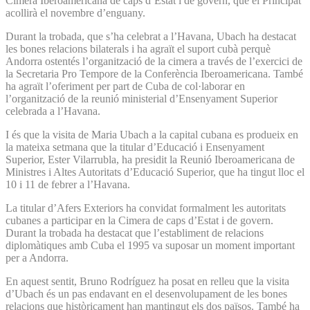
Cimera Iberoamericana de caps d’Estat i de govern, que el Principat
acollirà el novembre d’enguany.
Durant la trobada, que s’ha celebrat a l’Havana, Ubach ha destacat
les bones relacions bilaterals i ha agraït el suport cubà perquè
Andorra ostentés l’organització de la cimera a través de l’exercici de
la Secretaria Pro Tempore de la Conferència Iberoamericana. També
ha agraït l’oferiment per part de Cuba de col·laborar en
l’organització de la reunió ministerial d’Ensenyament Superior
celebrada a l’Havana.
I és que la visita de Maria Ubach a la capital cubana es produeix en
la mateixa setmana que la titular d’Educació i Ensenyament
Superior, Ester Vilarrubla, ha presidit la Reunió Iberoamericana de
Ministres i Altes Autoritats d’Educació Superior, que ha tingut lloc el
10 i 11 de febrer a l’Havana.
La titular d’Afers Exteriors ha convidat formalment les autoritats
cubanes a participar en la Cimera de caps d’Estat i de govern.
Durant la trobada ha destacat que l’establiment de relacions
diplomàtiques amb Cuba el 1995 va suposar un moment important
per a Andorra.
En aquest sentit, Bruno Rodríguez ha posat en relleu que la visita
d’Ubach és un pas endavant en el desenvolupament de les bones
relacions que històricament han mantingut els dos països. També ha