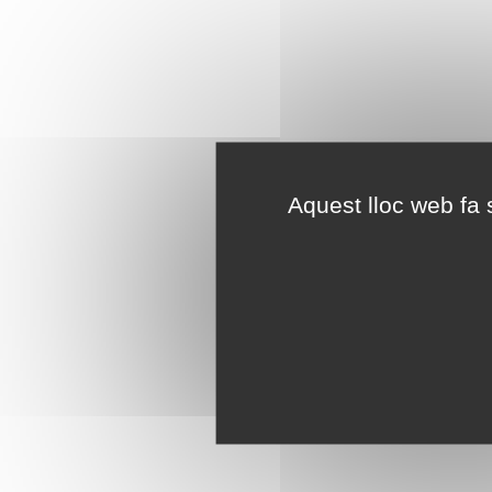
Aquest lloc web fa s