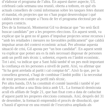
d’elaborar el programa de l’altra. En aquest darrer aspecte, UL
celebrarà cada setmana una reunió, oberta a tothom, en què els
actuals consellers de comú informaran sobre les tasques fetes durant
el mandat, els projectes que no s’han pogut desenvolupar i què
caldria tenir en compte a l’hora de fer el programa electoral per als
propers comicis.
Des de la formació, Montserrat Gil va destacar que “no serà fàcil
buscar candidats” per a les properes eleccions. En aquest sentit, va
explicar que la gent no té ganes d’impulsar projectes sense recursos i
“amb les retallades i mesures no favorables políticament” que caldrà
impulsar arran del context econòmic actual. Per afrontar aquesta
situació de crisi, Gil aposta per “un bon candidat”. En aquest sentit
va explicar que potser ara es fa més necessari disposar de persones
amb un perfil més tècnic i, sobretot, experts en l’àmbit econòmic.
Tot i així, va indicar que a Sant Julià també té un pes molt important
la confiança en les persones a nivell de partit. Així, va afirmar que
“hi ha gent arrelada al partit i cal comptar-hi”. Això fa que, per la
consellera general, s’hagi de combinar l’àmbit polític i la necessitat
de tenir persones amb un perfil més tècnic.
Per altra banda, DA ha constituït el comitè lauredià i també té per
objectiu arribar a una llista única amb UL. La formació demòcrata
acull els afiliats de Segle 21, que han fixat com a data de caducitat
d’aquest partit les properes eleccions comunals. Així, després del 31
de desembre, la formació emprendrà el procés de dissolució, que
s’haurà d’aprovar en una reunió de l’executiva ampliada als