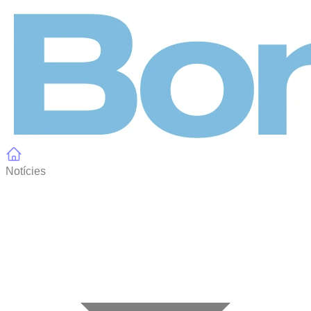
Panell de gestió de galetes
Notícies