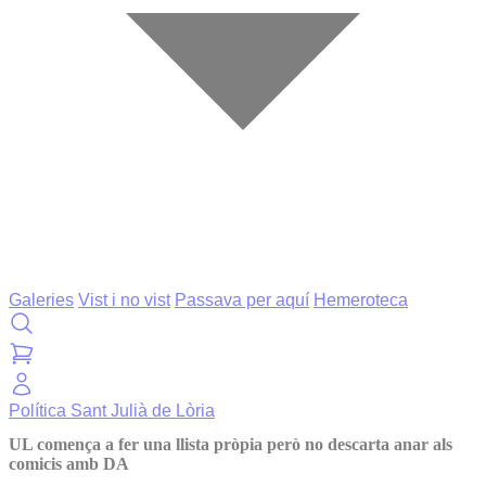
Galeries
Vist i no vist
Passava per aquí
Hemeroteca
Política
Sant Julià de Lòria
UL comença a fer una llista pròpia però no descarta anar als
comicis amb DA