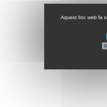
Aquest lloc web fa se
D