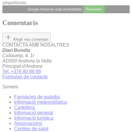
simpatitzants.
Permetre
Google Adsense està deshabilitat.
Comentaris
Afegir nou comentari
CONTACTA AMB NOSALTRES
Diari Bondia
Callaueta, 4, 1r
AD500 Andorra la Vella
Principat d'Andorra
Tel. +376 80 88 88
Formulari de contacte
Serveis
Farmàcies de guàrdia
Informació meteorològica
Cartellera
Informació general
Informació turística
Associacions
Centres de salut