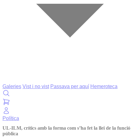
Galeries
Vist i no vist
Passava per aquí
Hemeroteca
Política
UL-ILM, crítics amb la forma com s’ha fet la llei de la funció
pública