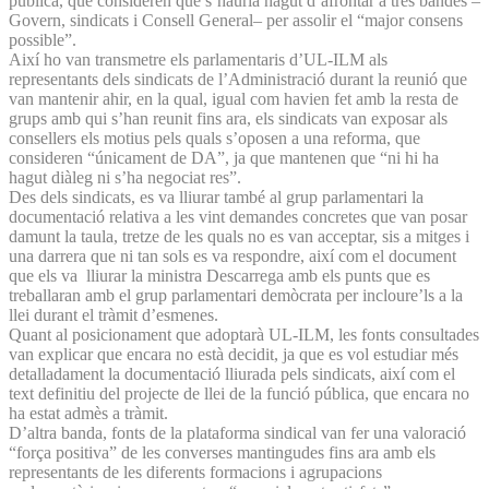
pública, que consideren que s’hauria hagut d’afrontar a tres bandes –
Govern, sindicats i Consell General– per assolir el “major consens
possible”.
Així ho van transmetre els parlamentaris d’UL-ILM als
representants dels sindicats de l’Administració durant la reunió que
van mantenir ahir, en la qual, igual com havien fet amb la resta de
grups amb qui s’han reunit fins ara, els sindicats van exposar als
consellers els motius pels quals s’oposen a una reforma, que
consideren “únicament de DA”, ja que mantenen que “ni hi ha
hagut diàleg ni s’ha negociat res”.
Des dels sindicats, es va lliurar també al grup parlamentari la
documentació relativa a les vint demandes concretes que van posar
damunt la taula, tretze de les quals no es van acceptar, sis a mitges i
una darrera que ni tan sols es va respondre, així com el document
que els va lliurar la ministra Descarrega amb els punts que es
treballaran amb el grup parlamentari demòcrata per incloure’ls a la
llei durant el tràmit d’esmenes.
Quant al posicionament que adoptarà UL-ILM, les fonts consultades
van explicar que encara no està decidit, ja que es vol estudiar més
detalladament la documentació lliurada pels sindicats, així com el
text definitiu del projecte de llei de la funció pública, que encara no
ha estat admès a tràmit.
D’altra banda, fonts de la plataforma sindical van fer una valoració
“força positiva” de les converses mantingudes fins ara amb els
representants de les diferents formacions i agrupacions