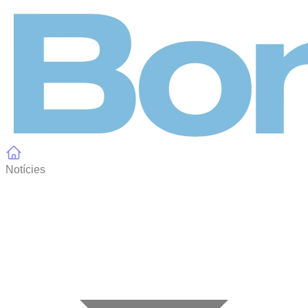
Panell de gestió de galetes
Notícies