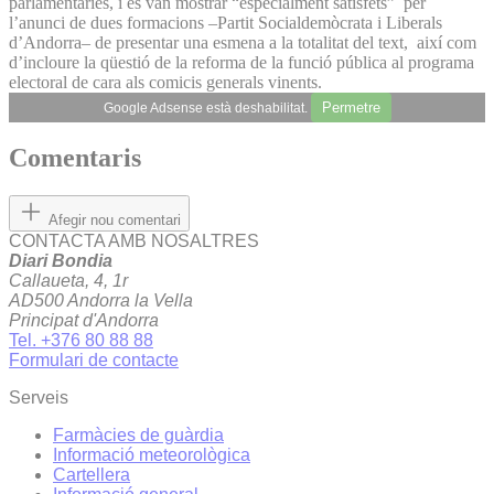
parlamentàries, i es van mostrar “especialment satisfets” per
l’anunci de dues formacions –Partit Socialdemòcrata i Liberals
d’Andorra– de presentar una esmena a la totalitat del text, així com
d’incloure la qüestió de la reforma de la funció pública al programa
electoral de cara als comicis generals vinents.
Permetre
Google Adsense està deshabilitat.
Comentaris
Afegir nou comentari
CONTACTA AMB NOSALTRES
Diari Bondia
Callaueta, 4, 1r
AD500 Andorra la Vella
Principat d'Andorra
Tel. +376 80 88 88
Formulari de contacte
Serveis
Farmàcies de guàrdia
Informació meteorològica
Cartellera