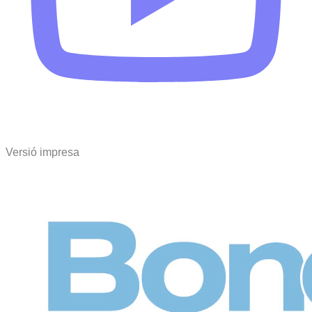
Versió impresa