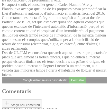
les aportacions que presentaran al text.
En aquest sentit, el conseller general Carles Naudi d’Areny-
Plandolit va avançar que una de les propostes passa per modificar la
Llei d’intercanvi automàtic d’informació en matèria fiscal del 2016.
Concretament es tracta d’afegir un nou supòsit a l’apartat dos de
l’article 5 de la llei, fet que estableix quins són aquells comptes que
queden exclosos de l’intercanvi automàtic d’informació, perquè el
compte corrent en què el propietari d’un immoble rebi el pagament
del lloguer quedi també exclòs de l’intercanvi, de la mateixa manera
que ho estan els comptes que s’utilitzen per a la domiciliació de
rebuts de consums (electricitat, aigua, calefacció, entre d’altres) i
altres pagaments.
Des de UL-ILM es considera que amb aquesta mesura propietaris de
pisos que actualment es troben tancats, i que no entren al mercat
perquè els seus titulars no els tenen declarats als països d’origen, els
podrien posar al mercat de lloguer i treure’n un rendiment, a la
vegada que milloraria també l’oferta d’habitatge de lloguer al mercat
intern.
Permetre
Google Adsense està deshabilitat.
Comentaris
Afegir nou comentari