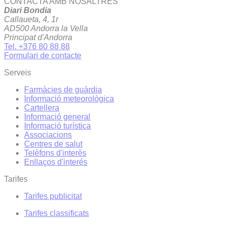
CONTACTA AMB NOSALTRES
Diari Bondia
Callaueta, 4, 1r
AD500 Andorra la Vella
Principat d'Andorra
Tel. +376 80 88 88
Formulari de contacte
Serveis
Farmàcies de guàrdia
Informació meteorològica
Cartellera
Informació general
Informació turística
Associacions
Centres de salut
Telèfons d'interès
Enllaços d'interés
Tarifes
Tarifes publicitat
Tarifes classificats