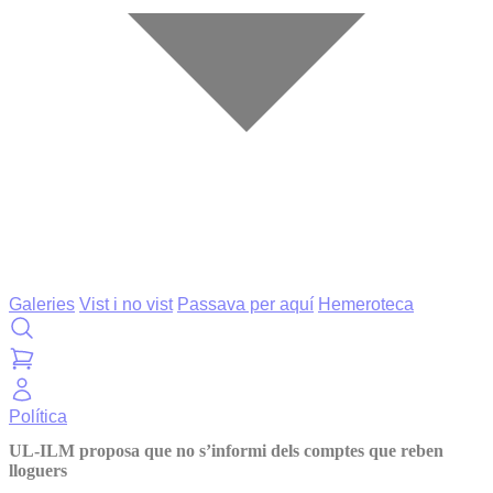
Galeries
Vist i no vist
Passava per aquí
Hemeroteca
Política
UL-ILM proposa que no s’informi dels comptes que reben
lloguers