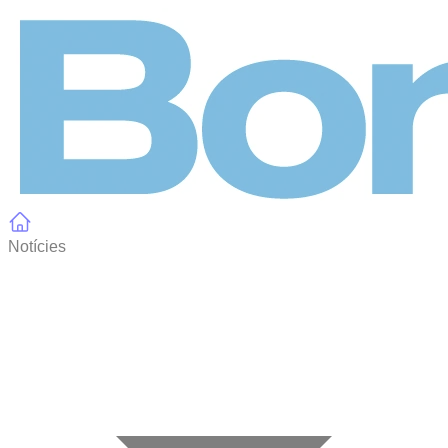
Panell de gestió de galetes
Notícies