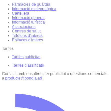
Farmàcies de guàrdia
Informació meteorològica
Cartellera
Informació general
Informació turística
Associacions
Centres de salut
Telèfons d'interès
Enllaços d'interés
Tarifes
Tarifes publicitat
Tarifes classificats
Contacti amb nosaltres per publicitat o qüestions comercials
a
producte@bondia.ad