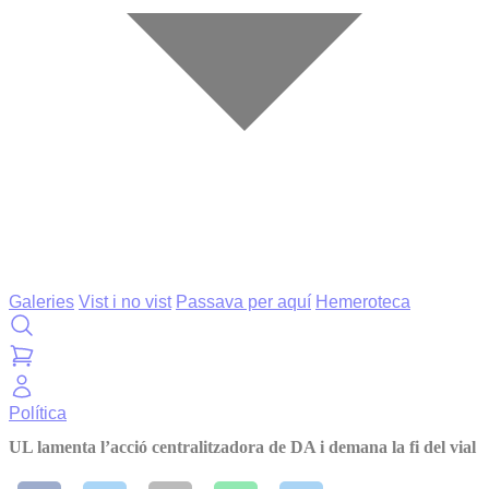
Galeries
Vist i no vist
Passava per aquí
Hemeroteca
Política
UL lamenta l’acció centralitzadora de DA i demana la fi del vial