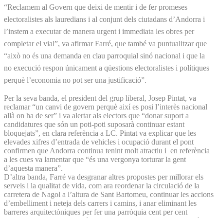
“Reclamem al Govern que deixi de mentir i de fer promeses
electoralistes als lauredians i al conjunt dels ciutadans d’Andorra i
l’instem a executar de manera urgent i immediata les obres per
completar el vial”, va afirmar Farré, que també va puntualitzar que
“això no és una demanda en clau parroquial sinó nacional i que la
no execució respon únicament a qüestions electoralistes i polítiques
perquè l’economia no pot ser una justificació”.
Per la seva banda, el president del grup liberal, Josep Pintat, va
reclamar “un canvi de govern perquè així es posi l’interès nacional
allà on ha de ser” i va alertar als electors que “donar suport a
candidatures que són un poti-poti suposarà continuar estant
bloquejats”, en clara referència a LC. Pintat va explicar que les
elevades xifres d’entrada de vehicles i ocupació durant el pont
confirmen que Andorra continua tenint molt atractiu i en referència
a les cues va lamentar que “és una vergonya torturar la gent
d’aquesta manera”.
D’altra banda, Farré va desgranar altres propostes per millorar els
serveis i la qualitat de vida, com ara reordenar la circulació de la
carretera de Nagol a l’altura de Sant Bartomeu, continuar les accions
d’embelliment i neteja dels carrers i camins, i anar eliminant les
barreres arquitectòniques per fer una parròquia cent per cent