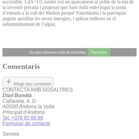
accessible. LdA+UL també vol un aparcament al poble de la mà de
la inversió privada i proposar que Sant Julià esdevingui la porta
d’entrada a la vall del Madriu perquè Naturlàndia i la parròquia
puguin aprofitar les seves sinergies, i aplicar millores en el
subministrament de l’aigua.
Permetre
Google Adsense està deshabilitat.
Comentaris
Afegir nou comentari
CONTACTA AMB NOSALTRES
Diari Bondia
Callaueta, 4, 1r
AD500 Andorra la Vella
Principat d'Andorra
Tel. +376 80 88 88
Formulari de contacte
Serveis