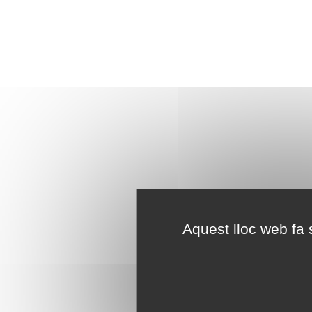
Aquest lloc web fa s