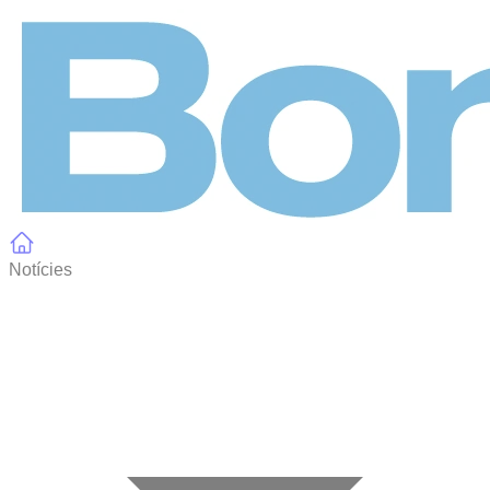
Panell de gestió de galetes
Notícies