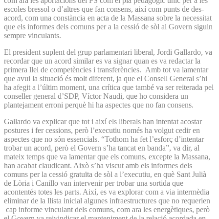
com ara les aportacions del PS com el pla pedagògic únic per a les
escoles bressol o d’altres que fan consens, així com punts de des­
acord, com una constància en acta de la Massana sobre la necessitat
que els informes dels comuns per a la cessió de sòl al Govern siguin
sempre vinculants.
El president suplent del grup parlamentari liberal, Jordi Gallardo, va
recordar que un acord similar es va signar quan es va redactar la
primera llei de competències i transferències. Amb tot va lamentar
que avui la situació és molt diferent, ja que el Consell General s’hi
ha afegit a l’últim moment, una crítica que també va ser reiterada pel
conseller general d’SDP, Víctor Naudi, que ho considera un
plantejament erroni perquè hi ha aspectes que no fan consens.
Gallardo va explicar que tot i així els liberals han intentat acostar
postures i fer cessions, però l’executiu només ha volgut cedir en
aspectes que no són essencials. “Tothom ha fet l’esforç d’intentar
trobar un acord, però el Govern s’ha tancat en banda”, va dir, al
mateix temps que va lamentar que els comuns, excepte la Massana,
han acabat claudicant. Això s’ha viscut amb els informes dels
comuns per la cessió gratuïta de sòl a l’executiu, en què Sant Julià
de Lòria i Canillo van intervenir per trobar una sortida que
acontentés totes les parts. Així, es va explorar com a via intermèdia
eliminar de la llista inicial algunes infraestructures que no requerien
cap informe vinculant dels comuns, com ara les energètiques, però
el Govern va reivindicar el manteniment de la relació acordada en