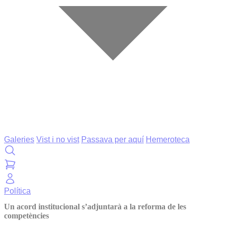
Galeries
Vist i no vist
Passava per aquí
Hemeroteca
Política
Un acord institucional s’adjuntarà a la reforma de les
competències