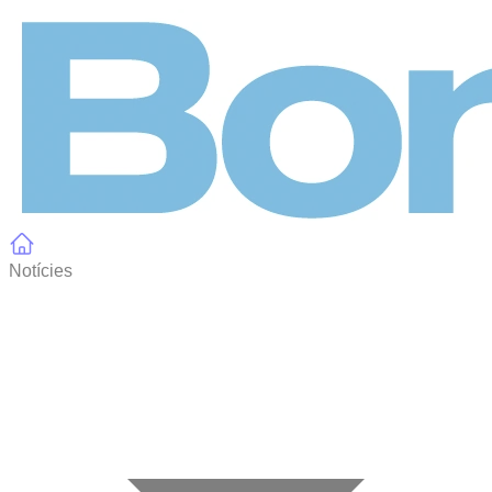
Panell de gestió de galetes
Notícies