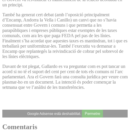
un principi.
També ha generat cert debat (amb l’oposició principalment
d’Encamp, Andorra la Vella i Canillo) un canvi que no s’havia
consensuat entre Govern i comuns i que permetia a les
parapúbliques i empreses públiques estar exemptes de les taxes
comunals, com ara les que paga FEDA pel pas de les línies.
Finalment s’ha acordat que aquestes taxes es mantindran, tot i que es
treballarà per uniformitzar-les. També l’executiu va demanar a
Encamp que replantegés la reivindicació de cobrar pel sobrevol de
les línies elèctriques.
Davant de tot plegat, Gallardo es va preguntar com es pot tancar un
acord si no té el suport del cent per cent de tots els comuns ni l’arc
parlamentari. Ara el Govern farà una consulta jurídica per veure com
plasmar-ho en un document. La intenció és poder començar la
setmana que ve l’anàlisi de les transferències.
Permetre
Google Adsense està deshabilitat.
Comentaris