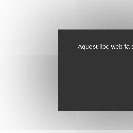
Aquest lloc web fa s