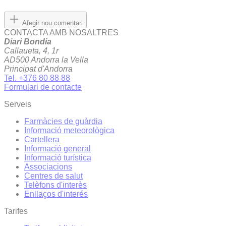
Afegir nou comentari
CONTACTA AMB NOSALTRES
Diari Bondia
Callaueta, 4, 1r
AD500 Andorra la Vella
Principat d'Andorra
Tel. +376 80 88 88
Formulari de contacte
Serveis
Farmàcies de guàrdia
Informació meteorològica
Cartellera
Informació general
Informació turística
Associacions
Centres de salut
Telèfons d'interès
Enllaços d'interés
Tarifes