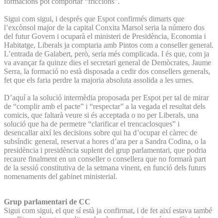
formacions pot comportar “friccions”.
Sigui com sigui, i després que Espot confirmés dimarts que
l’excònsol major de la capital Conxita Marsol seria la número dos
del futur Govern i ocuparà el ministeri de Presidència, Economia i
Habitatge, Liberals ja comptaria amb Pintos com a conseller general.
L’entrada de Galabert, però, seria més complicada. I és que, com ja
va avançar fa quinze dies el secretari general de Demòcrates, Jaume
Serra, la formació no està disposada a cedir dos consellers generals,
fet que els faria perdre la majoria absoluta assolida a les urnes.
D’aquí a la solució intermèdia proposada per Espot per tal de mirar
de “complir amb el pacte” i “respectar” a la vegada el resultat dels
comicis, que faltarà veure si és acceptada o no per Liberals, una
solució que ha de permetre “clarificar el trencaclosques” i
desencallar així les decisions sobre qui ha d’ocupar el càrrec de
subsíndic general, reservat a hores d’ara per a Sandra Codina, o la
presidència i presidència suplent del grup parlamentari, que podria
recaure finalment en un conseller o consellera que no formarà part
de la sessió constitutiva de la setmana vinent, en funció dels futurs
nomenaments del gabinet ministerial.
Grup parlamentari de CC
Sigui com sigui, el que sí està ja confirmat, i de fet així estava també