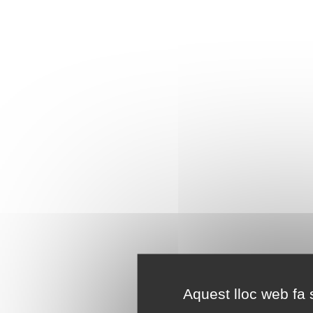
Aquest lloc web fa s