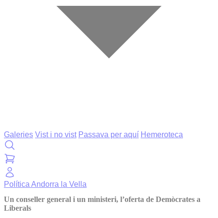
Galeries
Vist i no vist
Passava per aquí
Hemeroteca
Política
Andorra la Vella
Un conseller general i un ministeri, l’oferta de Demòcrates a
Liberals