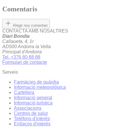
Comentaris
Afegir nou comentari
CONTACTA AMB NOSALTRES
Diari Bondia
Callaueta, 4, 1r
AD500 Andorra la Vella
Principat d'Andorra
Tel. +376 80 88 88
Formulari de contacte
Serveis
Farmàcies de guàrdia
Informació meteorològica
Cartellera
Informació general
Informació turística
Associacions
Centres de salut
Telèfons d'interès
Enllaços d'interés