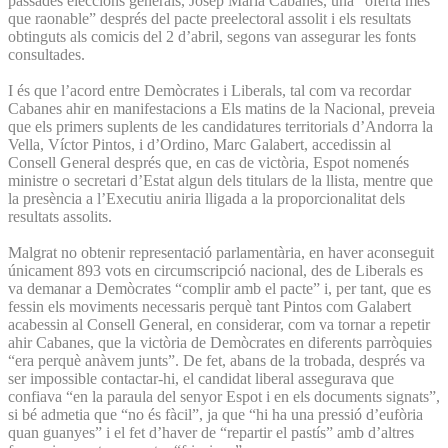
passades eleccions generals, Josep Maria Cabanes, una “oferta més
que raonable” després del pacte preelectoral assolit i els resultats
obtinguts als comicis del 2 d’abril, segons van assegurar les fonts
consultades.
I és que l’acord entre Demòcrates i Liberals, tal com va recordar
Cabanes ahir en manifestacions a Els matins de la Nacional, preveia
que els primers suplents de les candidatures territorials d’Andorra la
Vella, Víctor Pintos, i d’Ordino, Marc Galabert, accedissin al
Consell General després que, en cas de victòria, Espot nomenés
ministre o secretari d’Estat algun dels titulars de la llista, mentre que
la presència a l’Executiu aniria lligada a la proporcionalitat dels
resultats assolits.
Malgrat no obtenir representació parlamentària, en haver aconseguit
únicament 893 vots en circumscripció nacional, des de Liberals es
va demanar a Demòcrates “complir amb el pacte” i, per tant, que es
fessin els moviments necessaris perquè tant Pintos com Galabert
acabessin al Consell General, en considerar, com va tornar a repetir
ahir Cabanes, que la victòria de Demòcrates en diferents parròquies
“era perquè anàvem junts”. De fet, abans de la trobada, després va
ser impossible contactar-hi, el candidat liberal assegurava que
confiava “en la paraula del senyor Espot i en els documents signats”,
si bé admetia que “no és fàcil”, ja que “hi ha una pressió d’eufòria
quan guanyes” i el fet d’haver de “repartir el pastís” amb d’altres