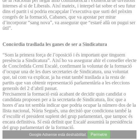
de la Nacional per negar amb contundència l’existència de divisions
internes al si de Liberals. Així mateix, i interpel·lat sobre el seu futur
dins el partit i si podria encapçalar l’executiva que surti del pròxim
congrés de la formació, Cabanes, que va apostar per mirar
d’incorporar “sang nova”, va assegurar que “estaré allà on pugui ser
útil”.
Concòrdia trasllada les ganes de ser a Sindicatura
“Som la primera força de l’oposició i és important que tinguem
presència a Sindicatura”. Així ho va assegurar ahir el conseller electe
de Concòrdida Cerni Escalé, confirmant la voluntat de la formació
d’ocupar una de les dues secretaries de Sindicatura, una voluntat
que, tal com va explicar, ja ha estat també trasllada a la resta de
partits que van obtenir representació parlamentària a les eleccions
generals del 2 d’abril passat.
Precisament la formació està acabant de decidir quin candidat o
candidata proposen per a la secretaria de Sindicatura, lloc que a
hores d’ara tot sembla indicar que podria ocupar la número dos de la
llista nacional, Núria Segués, una decisió que condiciona també la
d’escollir el president suplent del grup parlamentari, que tampoc és
encara definitiva. Sí està definit que Escalé assumirà la presidència
del grup parlamentari de la formació.
Permetre
Google Adsense està deshabilitat.