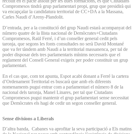
recollit en el pacte assolit per les dues formacions, és que Ciutadans
Compromesos tindrà grup parlamentari propi, grup que presidirà qui
va encapçalar la candidatura territorial de CC+DA a la Massana,
Carles Naudi d’Areny-Plandolit.
D’entrada, per a la constitució del grup Naudi estarà acompanyat del
número quatre de la llista nacional de Demòcrates+Ciutadans
Compromesos, Raül Ferré, i d’un conseller general cedit pels
taronja, que segons les fonts consultades no serà David Montané
que va fer tàndem amb Naudi a la territorial massanenca, per tal de
poder disposar dels tres parlamentaris mínims necessaris que el
reglament del Consell General exigeix per poder constituir un grup
parlamentari.
En el cas que, com tot apunta, Espot acabi donant a Ferré la cartera
d’Ordenament Territorial es buscarà que amb els diferents
nomenaments pugui entrar com a parlamentari el número 8 de la
nacional dels taronja, Manel Linares, per tal que Ciutadans
Compromesos pugui mantenir el grup parlamentari sense necessitat
que Demòcrates els hagi de cedir un segon conseller general.
Sense divisions a Liberals
D’altra banda, Cabanes va aprofitar la seva participació a Els matins