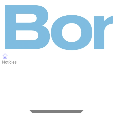
Panell de gestió de galetes
Notícies