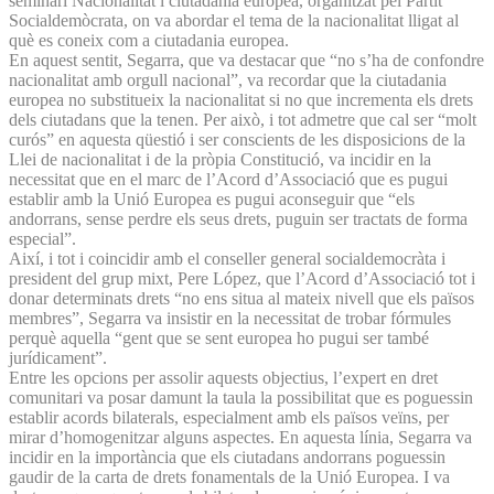
seminari Nacionalitat i ciutadania europea, organitzat pel Partit
Socialdemòcrata, on va abordar el tema de la nacionalitat lligat al
què es coneix com a ciutadania europea.
En aquest sentit, Segarra, que va destacar que “no s’ha de confondre
nacionalitat amb orgull nacional”, va recordar que la ciutadania
europea no substitueix la nacionalitat si no que incrementa els drets
dels ciutadans que la tenen. Per això, i tot admetre que cal ser “molt
curós” en aquesta qüestió i ser conscients de les disposicions de la
Llei de nacionalitat i de la pròpia Constitució, va incidir en la
necessitat que en el marc de l’Acord d’Associació que es pugui
establir amb la Unió Europea es pugui aconseguir que “els
andorrans, sense perdre els seus drets, puguin ser tractats de forma
especial”.
Així, i tot i coincidir amb el conseller general socialdemocràta i
president del grup mixt, Pere López, que l’Acord d’Associació tot i
donar determinats drets “no ens situa al mateix nivell que els països
membres”, Segarra va insistir en la necessitat de trobar fórmules
perquè aquella “gent que se sent europea ho pugui ser també
jurídicament”.
Entre les opcions per assolir aquests objectius, l’expert en dret
comunitari va posar damunt la taula la possibilitat que es poguessin
establir acords bilaterals, especialment amb els països veïns, per
mirar d’homogenitzar alguns aspectes. En aquesta línia, Segarra va
incidir en la importància que els ciutadans andorrans poguessin
gaudir de la carta de drets fonamentals de la Unió Europea. I va