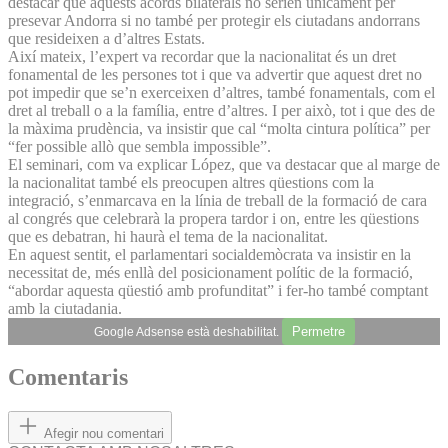
destacar que aquests acords bilaterals no serien únicament per
presevar Andorra si no també per protegir els ciutadans andorrans
que resideixen a d’altres Estats.
Així mateix, l’expert va recordar que la nacionalitat és un dret
fonamental de les persones tot i que va advertir que aquest dret no
pot impedir que se’n exerceixen d’altres, també fonamentals, com el
dret al treball o a la família, entre d’altres. I per això, tot i que des de
la màxima prudència, va insistir que cal “molta cintura política” per
“fer possible allò que sembla impossible”.
El seminari, com va explicar López, que va destacar que al marge de
la nacionalitat també els preocupen altres qüestions com la
integració, s’enmarcava en la línia de treball de la formació de cara
al congrés que celebrarà la propera tardor i on, entre les qüestions
que es debatran, hi haurà el tema de la nacionalitat.
En aquest sentit, el parlamentari socialdemòcrata va insistir en la
necessitat de, més enllà del posicionament polític de la formació,
“abordar aquesta qüestió amb profunditat” i fer-ho també comptant
amb la ciutadania.
Permetre
Google Adsense està deshabilitat.
Comentaris
Afegir nou comentari