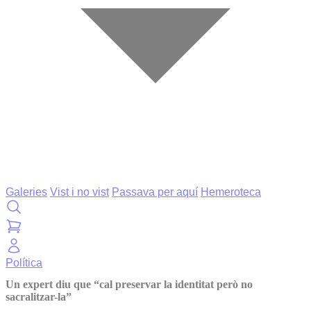
Galeries
Vist i no vist
Passava per aquí
Hemeroteca
Política
Un expert diu que “cal preservar la identitat però no
sacralitzar-la”