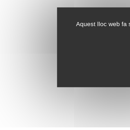
Aquest lloc web fa s