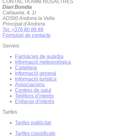
CONTACTA AMB NOSALTRES
Diari Bondia
Callaueta, 4, 1r
AD500 Andorra la Vella
Principat d'Andorra
Tel. +376 80 88 88
Formulari de contacte
Serveis
Farmàcies de guàrdia
Informació meteorològica
Cartellera
Informació general
Informació turística
Associacions
Centres de salut
Telèfons d'interès
Enllaços d'interés
Tarifes
Tarifes publicitat
Tarifes classificats