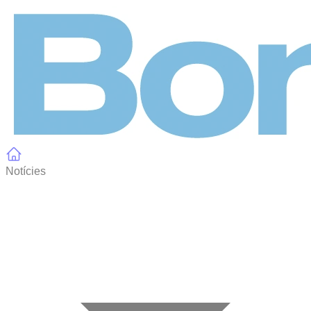
Panell de gestió de galetes
Notícies