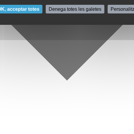
K, acceptar totes
Denega totes les galetes
Personalit