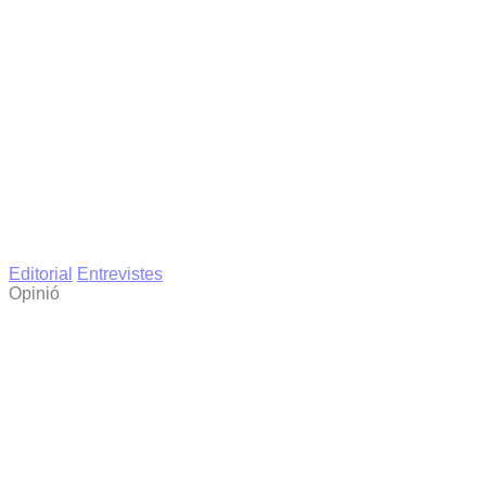
Editorial
Entrevistes
Opinió