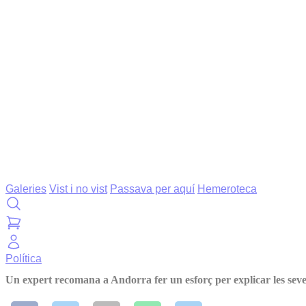
Galeries
Vist i no vist
Passava per aquí
Hemeroteca
Política
Un expert recomana a Andorra fer un esforç per explicar les seves