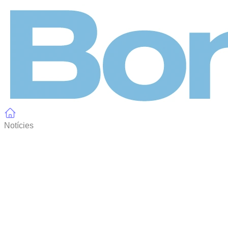
Panell de gestió de galetes
Notícies