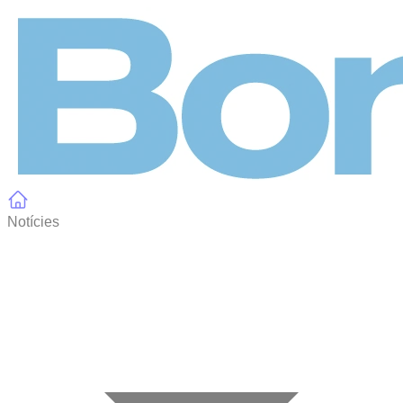
Panell de gestió de galetes
Notícies