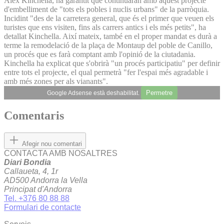
Alex Kinchella, ha garantit que continuaran amb aquest projecte
d'embelliment de "tots els pobles i nuclis urbans" de la parròquia.
Incidint "des de la carretera general, que és el primer que veuen els
turistes que ens visiten, fins als carrers antics i els més petits", ha
detallat Kinchella. Així mateix, també en el proper mandat es durà a
terme la remodelació de la plaça de Montaup del poble de Canillo,
un procés que es farà comptant amb l'opinió de la ciutadania.
Kinchella ha explicat que s'obrirà "un procés participatiu" per definir
entre tots el projecte, el qual permetrà "fer l'espai més agradable i
amb més zones per als vianants".
Permetre
Google Adsense està deshabilitat.
Comentaris
Afegir nou comentari
CONTACTA AMB NOSALTRES
Diari Bondia
Callaueta, 4, 1r
AD500 Andorra la Vella
Principat d'Andorra
Tel. +376 80 88 88
Formulari de contacte