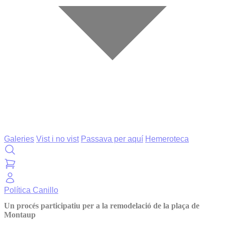
Galeries
Vist i no vist
Passava per aquí
Hemeroteca
Política
Canillo
Un procés participatiu per a la remodelació de la plaça de
Montaup