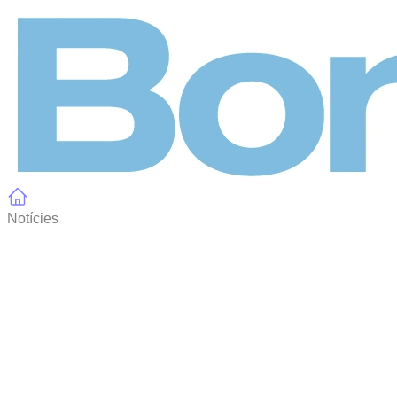
Panell de gestió de galetes
Notícies