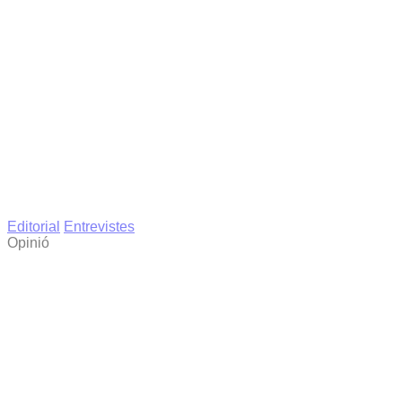
Editorial
Entrevistes
Opinió