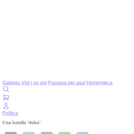
Galeries
Vist i no vist
Passava per aquí
Hemeroteca
Política
Una batalla ‘dolsa’