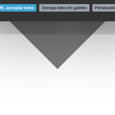
K, acceptar totes
Denega totes les galetes
Personalit