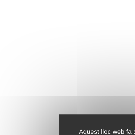
Aquest lloc web fa s