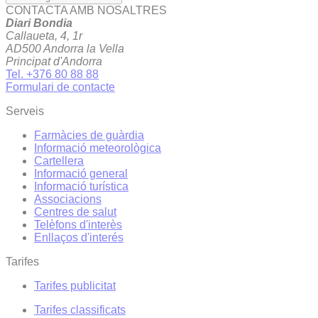
CONTACTA AMB NOSALTRES
Diari Bondia
Callaueta, 4, 1r
AD500 Andorra la Vella
Principat d'Andorra
Tel. +376 80 88 88
Formulari de contacte
Serveis
Farmàcies de guàrdia
Informació meteorològica
Cartellera
Informació general
Informació turística
Associacions
Centres de salut
Telèfons d'interès
Enllaços d'interés
Tarifes
Tarifes publicitat
Tarifes classificats