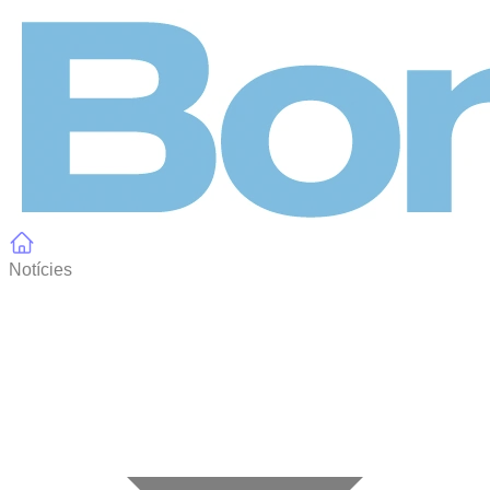
Panell de gestió de galetes
Notícies