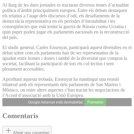
Al llarg de les dues jornades es tractaran diversos temes d’actualitat
política d’àmbit principalment europeu. Entre els debats destaquen
els relatius a l’auge dels discursos d’odi, els desafiaments de la
democràcia representativa en els períodes d’inestabilitat i les
conseqüències que està tenint la guerra de Rússia contra Ucraïna i
quin paper poden jugar els parlaments nacionals en la reconstrucció
del país.
El síndic general, Carles Ensenyat, participarà aquest divendres en el
debat sobre com els parlaments han de ser representatius de la
igualtat entre homes i dones i també de la diversitat que compon la
societat, facilitant la participació de tots els col·lectius i sent
plenament accessibles.
Aprofitant aquesta trobada, Ensenyat ha mantingut una reunió
trilateral amb els representants dels parlaments de San Marino i
Mònaco, on entre altres aspectes s’han tractat les negociacions de
l’Acord d’associació amb la Unió Europea.
Permetre
Google Adsense està deshabilitat.
Comentaris
Afegir nou comentari