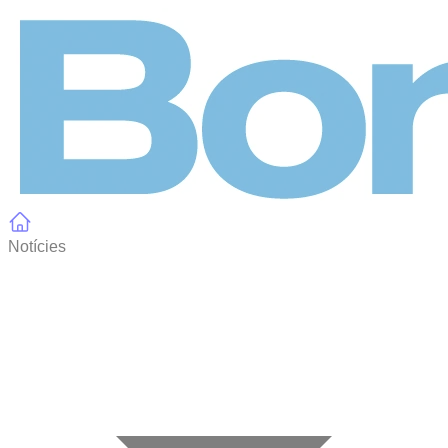
Panell de gestió de galetes
Notícies