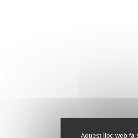
Aquest lloc web fa s