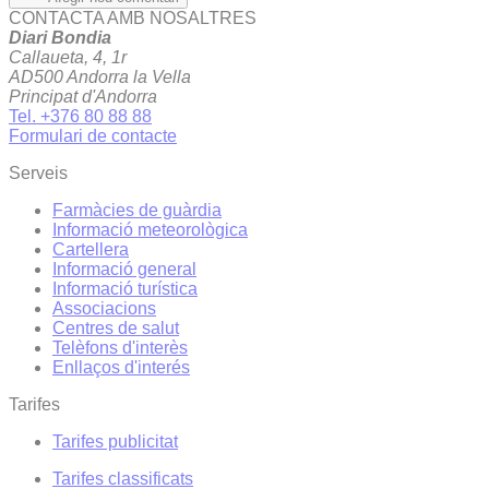
CONTACTA AMB NOSALTRES
Diari Bondia
Callaueta, 4, 1r
AD500 Andorra la Vella
Principat d'Andorra
Tel. +376 80 88 88
Formulari de contacte
Serveis
Farmàcies de guàrdia
Informació meteorològica
Cartellera
Informació general
Informació turística
Associacions
Centres de salut
Telèfons d'interès
Enllaços d'interés
Tarifes
Tarifes publicitat
Tarifes classificats