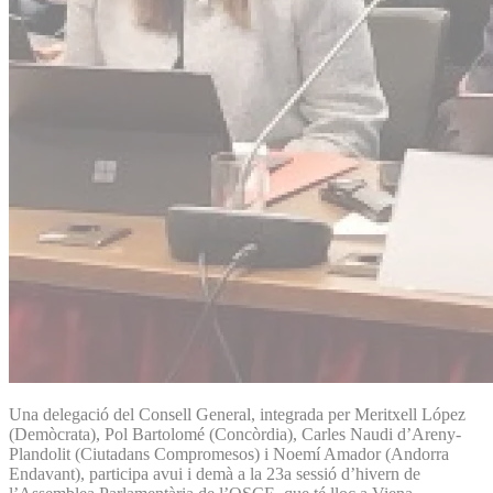
Una delegació del Consell General, integrada per Meritxell López
(Demòcrata), Pol Bartolomé (Concòrdia), Carles Naudi d’Areny-
Plandolit (Ciutadans Compromesos) i Noemí Amador (Andorra
Endavant), participa avui i demà a la 23a sessió d’hivern de