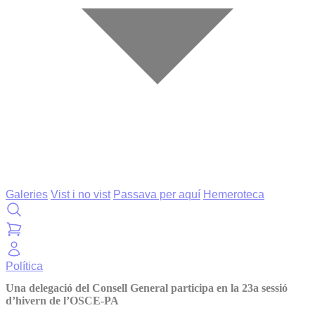
Galeries
Vist i no vist
Passava per aquí
Hemeroteca
Política
Una delegació del Consell General participa en la 23a sessió
d’hivern de l’OSCE-PA