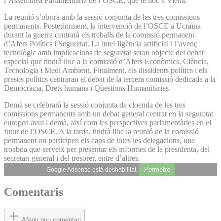
l’Assemblea Parlamentària de l’OSCE, que té lloc a Viena.
La reunió s’obrirà amb la sessió conjunta de les tres comissions
permanents. Posteriorment, la intervenció de l’OSCE a Ucraïna
durant la guerra centrarà els treballs de la comissió permanent
d’Afers Polítics i Seguretat. La intel·ligència artificial i l’avenç
tecnològic amb implicacions de seguretat seran objecte del debat
especial que tindrà lloc a la comissió d’Afers Econòmics, Ciència,
Tecnologia i Medi Ambient. Finalment, els dissidents polítics i els
presos polítics centraran el debat de la tercera comissió dedicada a la
Democràcia, Drets humans i Qüestions Humanitàries.
Demà se celebrarà la sessió conjunta de cloenda de les tres
comissions permanents amb un debat general centrat en la seguretat
europea avui i demà, així com les perspectives parlamentàries en el
futur de l’OSCE. A la tarda, tindrà lloc la reunió de la comissió
permanent on participen els caps de totes les delegacions, una
troabda que serveix per presentar els informes de la presidenta, del
secretari general i del tresorer, entre d’altres.
Permetre
Google Adsense està deshabilitat.
Comentaris
Afegir nou comentari