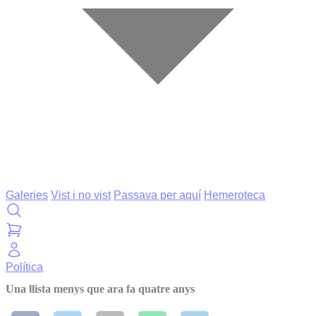
Galeries
Vist i no vist
Passava per aquí
Hemeroteca
Política
Una llista menys que ara fa quatre anys