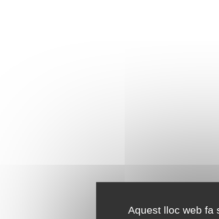
Aquest lloc web fa s