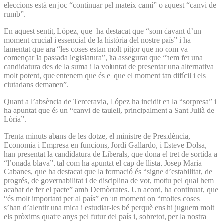
eleccions està en joc “continuar pel mateix camí” o aquest “canvi de
rumb”.
En aquest sentit, López, que ha destacat que “som davant d’un
moment crucial i essencial de la història del nostre país” i ha
lamentat que ara “les coses estan molt pitjor que no com va
començar la passada legislatura”, ha assegurat que “hem fet una
candidatura des de la suma i la voluntat de presentar una alternativa
molt potent, que entenem que és el que el moment tan difícil i els
ciutadans demanen”.
Quant a l’absència de Terceravia, López ha incidit en la “sorpresa” i
ha apuntat que és un “canvi de taulell, principalment a Sant Julià de
Lòria”.
Trenta minuts abans de les dotze, el ministre de Presidència,
Economia i Empresa en funcions, Jordi Gallardo, i Esteve Dolsa,
han presentat la candidatura de Liberals, que dona el tret de sortida a
“l’onada blava”, tal com ha apuntat el cap de llista, Josep Maria
Cabanes, que ha destacat que la formació és “signe d’estabilitat, de
progrés, de governabilitat i de disciplina de vot, motiu pel qual hem
acabat de fer el pacte” amb Demòcrates. Un acord, ha continuat, que
“és molt important per al país” en un moment on “moltes coses
s’han d’alentir una mica i estudiar-les bé perquè ens hi juguem molt
els pròxims quatre anys pel futur del país i, sobretot, per la nostra