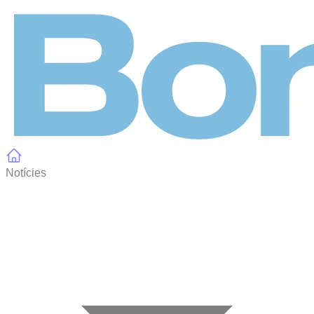
Panell de gestió de galetes
Notícies