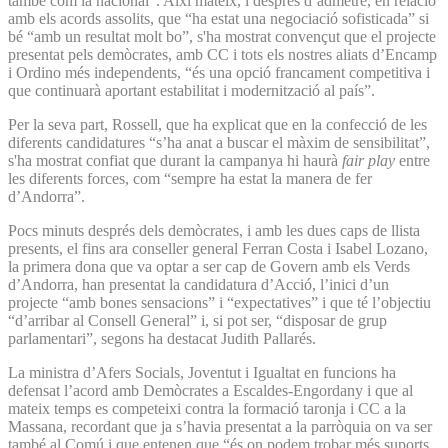
també com la nacional”. Així mateix, i després d’admetre, en relació
amb els acords assolits, que “ha estat una negociació sofisticada” si
bé “amb un resultat molt bo”, s'ha mostrat convençut que el projecte
presentat pels demòcrates, amb CC i tots els nostres aliats d’Encamp
i Ordino més independents, “és una opció francament competitiva i
que continuarà aportant estabilitat i modernització al país”.
Per la seva part, Rossell, que ha explicat que en la confecció de les
diferents candidatures “s’ha anat a buscar el màxim de sensibilitat”,
s'ha mostrat confiat que durant la campanya hi haurà
fair play
entre
les diferents forces, com “sempre ha estat la manera de fer
d’Andorra”.
Pocs minuts després dels demòcrates, i amb les dues caps de llista
presents, el fins ara conseller general Ferran Costa i Isabel Lozano,
la primera dona que va optar a ser cap de Govern amb els Verds
d’Andorra, han presentat la candidatura d’Acció, l’inici d’un
projecte “amb bones sensacions” i “expectatives” i que té l’objectiu
“d’arribar al Consell General” i, si pot ser, “disposar de grup
parlamentari”, segons ha destacat Judith Pallarés.
La ministra d’Afers Socials, Joventut i Igualtat en funcions ha
defensat l’acord amb Demòcrates a Escaldes-Engordany i que al
mateix temps es competeixi contra la formació taronja i CC a la
Massana, recordant que ja s’havia presentat a la parròquia on va ser
també al Comú i que entenen que “és on podem trobar més suports