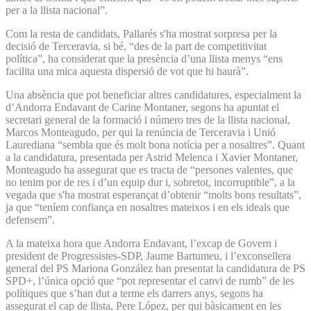
per a la llista nacional”.
Com la resta de candidats, Pallarés s'ha mostrat sorpresa per la
decisió de Terceravia, si bé, “des de la part de competitivitat
política”, ha considerat que la presència d’una llista menys “ens
facilita una mica aquesta dispersió de vot que hi haurà”.
Una absència que pot beneficiar altres candidatures, especialment la
d’Andorra Endavant de Carine Montaner, segons ha apuntat el
secretari general de la formació i número tres de la llista nacional,
Marcos Monteagudo, per qui la renúncia de Terceravia i Unió
Laurediana “sembla que és molt bona notícia per a nosaltres”. Quant
a la candidatura, presentada per Astrid Melenca i Xavier Montaner,
Monteagudo ha assegurat que es tracta de “persones valentes, que
no tenim por de res i d’un equip dur i, sobretot, incorruptible”, a la
vegada que s'ha mostrat esperançat d’obtenir “molts bons resultats”,
ja que “teníem confiança en nosaltres mateixos i en els ideals que
defensem”.
A la mateixa hora que Andorra Endavant, l’excap de Govern i
president de Progressistes-SDP, Jaume Bartumeu, i l’exconsellera
general del PS Mariona González han presentat la candidatura de PS
SPD+, l’única opció que “pot representar el canvi de rumb” de les
polítiques que s’han dut a terme els darrers anys, segons ha
assegurat el cap de llista, Pere López, per qui bàsicament en les