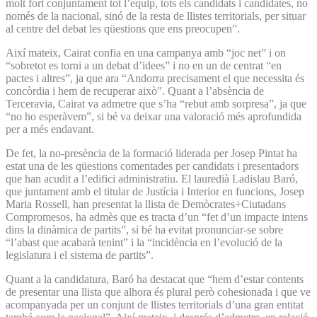
molt fort conjuntament tot l’equip, tots els candidats i candidates, no
només de la nacional, sinó de la resta de llistes territorials, per situar
al centre del debat les qüestions que ens preocupen”.
Així mateix, Cairat confia en una campanya amb “joc net” i on
“sobretot es torni a un debat d’idees” i no en un de centrat “en
pactes i altres”, ja que ara “Andorra precisament el que necessita és
concòrdia i hem de recuperar això”. Quant a l’absència de
Terceravia, Cairat va admetre que s’ha “rebut amb sorpresa”, ja que
“no ho esperàvem”, si bé va deixar una valoració més aprofundida
per a més endavant.
De fet, la no-presència de la formació liderada per Josep Pintat ha
estat una de les qüestions comentades per candidats i presentadors
que han acudit a l’edifici administratiu. El lauredià Ladislau Baró,
que juntament amb el titular de Justícia i Interior en funcions, Josep
Maria Rossell, han presentat la llista de Demòcrates+Ciutadans
Compromesos, ha admès que es tracta d’un “fet d’un impacte intens
dins la dinàmica de partits”, si bé ha evitat pronunciar-se sobre
“l’abast que acabarà tenint” i la “incidència en l’evolució de la
legislatura i el sistema de partits”.
Quant a la candidatura, Baró ha destacat que “hem d’estar contents
de presentar una llista que alhora és plural però cohesionada i que ve
acompanyada per un conjunt de llistes territorials d’una gran entitat