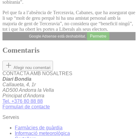
sobirania”.
Pel que fa a l’absència de Terceravia, Cabanes, que ha assegurat que
li sap “molt de greu perquè hi ha una amistat personal amb la
majoria de gent de Terceravia”, no considera que “beneficiï ningú”,
tot i que ha obert les portes a Liberals als seus electors.
Permetre
Google Adsense està deshabilitat.
Comentaris
Afegir nou comentari
CONTACTA AMB NOSALTRES
Diari Bondia
Callaueta, 4, 1r
AD500 Andorra la Vella
Principat d'Andorra
Tel. +376 80 88 88
Formulari de contacte
Serveis
Farmàcies de guàrdia
Informació meteorològica