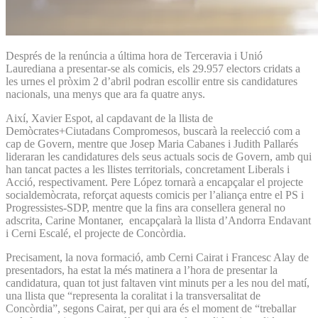
Després de la renúncia a última hora de Terceravia i Unió
Laurediana a presentar-se als comicis, els 29.957 electors cridats a
les urnes el pròxim 2 d’abril podran escollir entre sis candidatures
nacionals, una menys que ara fa quatre anys.
Així, Xavier Espot, al capdavant de la llista de
Demòcrates+Ciutadans Compromesos, buscarà la reelecció com a
cap de Govern, mentre que Josep Maria Cabanes i Judith Pallarés
lideraran les candidatures dels seus actuals socis de Govern, amb qui
han tancat pactes a les llistes territorials, concretament Liberals i
Acció, respectivament. Pere López tornarà a encapçalar el projecte
socialdemòcrata, reforçat aquests comicis per l’aliança entre el PS i
Progressistes-SDP, mentre que la fins ara consellera general no
adscrita, Carine Montaner, encapçalarà la llista d’Andorra Endavant
i Cerni Escalé, el projecte de Concòrdia.
Precisament, la nova formació, amb Cerni Cairat i Francesc Alay de
presentadors, ha estat la més matinera a l’hora de presentar la
candidatura, quan tot just faltaven vint minuts per a les nou del matí,
una llista que “representa la coralitat i la transversalitat de
Concòrdia”, segons Cairat, per qui ara és el moment de “treballar