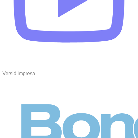
Versió impresa