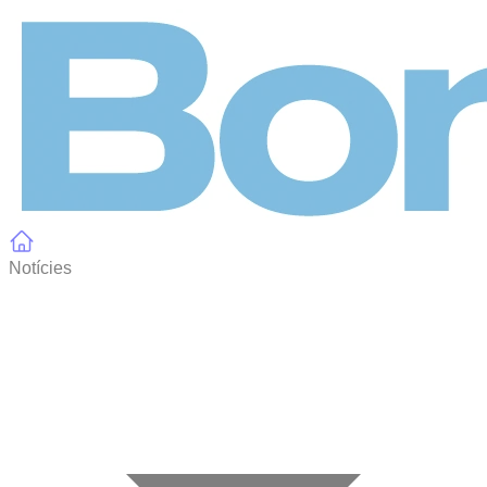
Panell de gestió de galetes
Notícies