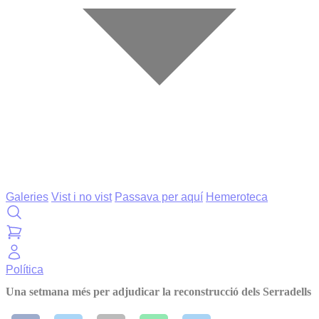
Galeries
Vist i no vist
Passava per aquí
Hemeroteca
Política
Una setmana més per adjudicar la reconstrucció dels Serradells