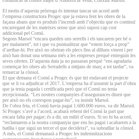
comunicar la cònsol major d’Andorra la Vella, Conxita Marsol.
El motiu d’aquesta pròrroga és intentar tancar un acord amb
l’empresa constructora Progec que ja estava fent les obres de la
façana abans que es produís l’incendi amb l’objectiu que es continuï
encarregant de les mateixes sense que això suposi cap cost
addicional pel Comú.
Segons Marsol “encara queden uns serrells i els tancarem per bé o
per malament”, tot i que va puntualitzar que “estem força a prop”
d’arribar-hi. Per això no obriran els plecs fins al dilluns vinent i per
això han donat una setmana més a les empreses perquè entreguin les
seves ofertes. D’aquesta data ja no passaran perquè “ens agradaria
començar les obres als Serradells a mitjans de març a tot tardar”, va
remarcar la cònsol.
El que demana el Comú a Progec és que tiri endavant el projecte
que se li va adjudicar el 2017. L’empresa ha d’assumir la part d’obra
que ja tenia pagada i certificada però que el Comú no tenia
recepcionada. “Les nostres companyies d’assegurances diuen que
per això no els correspon pagar-ho”, va insistir Marsol.
De l’obra feta, el Comú havia pagat 1.600.000 euros, va dir Marsol.
Si Progec s’avé a l’acord, acabarà rebent del Comú la part que
encara falta per pagar; és a dir, un milió d’euros. Si no hi ha acord,
“reclamarem a la nostra companyia que ens ho pagui i acabarem a la
batllia i que sigui un tercer el que decideixi”, va subratllar la cònsol.
A més, el Comú demanarà a Progec les indemnitzacions