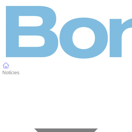
Panell de gestió de galetes
Notícies