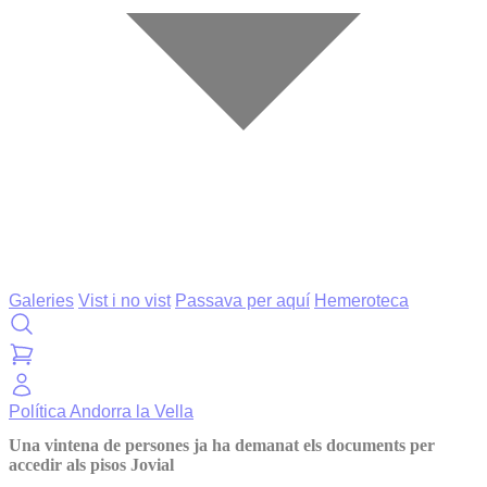
Galeries
Vist i no vist
Passava per aquí
Hemeroteca
Política
Andorra la Vella
Una vintena de persones ja ha demanat els documents per
accedir als pisos Jovial