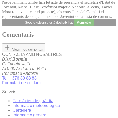
l'esdeveniment també han fet acte de presència el secretari d'Estat de
Joventut, Manel Blasi; l'excònsol major d'Andorra la Vella, Xavier
Mora (que va iniciar el projecte), els consellers del Comú, i els
representants dels departaments de Joventut de la resta de comuns.
Permetre
Google Adsense està deshabilitat.
Comentaris
Afegir nou comentari
CONTACTA AMB NOSALTRES
Diari Bondia
Callaueta, 4, 1r
AD500 Andorra la Vella
Principat d'Andorra
Tel. +376 80 88 88
Formulari de contacte
Serveis
Farmàcies de guàrdia
Informació meteorològica
Cartellera
Informació general