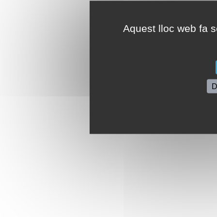
Aquest lloc web fa se
D