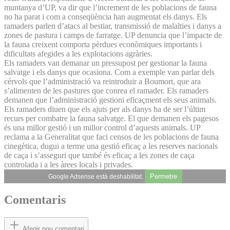
muntanya d’UP, va dir que l’increment de les poblacions de fauna
no ha parat i com a conseqüència han augmentat els danys. Els
ramaders parlen d’atacs al bestiar, transmissió de malalties i danys a
zones de pastura i camps de farratge. UP denuncia que l’impacte de
la fauna creixent comporta pèrdues econòmiques importants i
dificultats afegides a les explotacions agràries.
Els ramaders van demanar un pressupost per gestionar la fauna
salvatge i els danys que ocasiona. Com a exemple van parlar dels
cérvols que l’administració va reintroduir a Boumort, que ara
s’alimenten de les pastures que conrea el ramader. Els ramaders
demanen que l’administració gestioni eficaçment els seus animals.
Els ramaders diuen que els ajuts per als danys ha de ser l’últim
recurs per combatre la fauna salvatge. El que demanen els pagesos
és una millor gestió i un millor control d’aquests animals. UP
reclama a la Generalitat que faci censos de les poblacions de fauna
cinegètica, dugui a terme una gestió eficaç a les reserves nacionals
de caça i s’asseguri que també és eficaç a les zones de caça
controlada i a les àrees locals i privades.
Permetre
Google Adsense està deshabilitat.
Comentaris
Afegir nou comentari