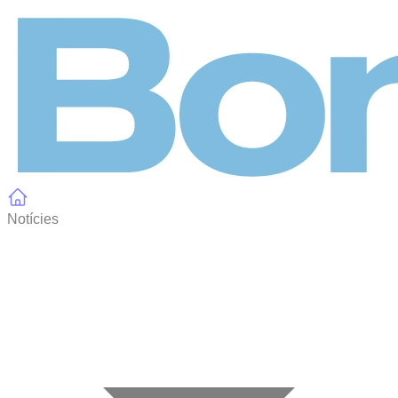
Panell de gestió de galetes
Notícies