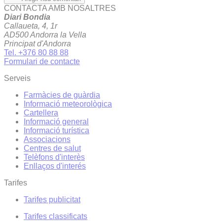
CONTACTA AMB NOSALTRES
Diari Bondia
Callaueta, 4, 1r
AD500 Andorra la Vella
Principat d'Andorra
Tel. +376 80 88 88
Formulari de contacte
Serveis
Farmàcies de guàrdia
Informació meteorològica
Cartellera
Informació general
Informació turística
Associacions
Centres de salut
Telèfons d'interès
Enllaços d'interés
Tarifes
Tarifes publicitat
Tarifes classificats