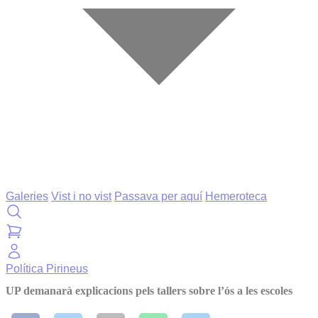
Galeries
Vist i no vist
Passava per aquí
Hemeroteca
Política
Pirineus
UP demanarà explicacions pels tallers sobre l’ós a les escoles