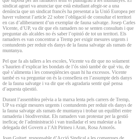
què suposa per als ramaders tenir el plantígrad a les muntanyes. El
sindicat agrari va anunciar que està estudiant afegir-se a una
denúncia que un sindicat francès ha presentat a la Unió Europea per
haver vulnerat l’article 22 sobre l’obligació de consultar el territori
en cas d’alliberament d’un exemplar de fauna salvatge. Josep Carles
Vicente, d’UP, va dir que els ramaders no se senten consultats i que
preguntar als alcaldes no és saber l’opinió de tot un territori. Els
ramaders es van concentrar a Tremp per exigir mesures urgents i
contundents per reduir els danys de la fauna salvatge als ramats de
muntanya.
Pel que fa als tallers a les escoles, Vicente va dir que no solament
s’haurien d’explicar les bondats de l’ós sinó també de què viu, de
què s’alimenta i les conseqüències quan hi ha excessos. Vicente
també es va preguntar on és la consellera en l’assumpte dels danys
de la fauna salvatge i va dir que els agradaria sentir què pensa
d’aquesta qüestió.
Durant l’assemblea prèvia a la marxa lenta pels carrers de Tremp,
UP va exigir mesures urgents i contundents per reduir els danys de
la fauna salvatge als ramats de muntanya i trobar un equilibri entre
ramaderia i biodiversitat. Els ramaders van protestar per la gestió
ineficaç de l’administració i van traslladar el seu malestar a la
delegada del Govern a l’Alt Pirineu i Aran, Rosa Amorós.
Joan Guitart, responsable d’Acció Sindical a les comarques de