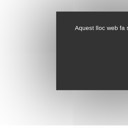
Aquest lloc web fa s