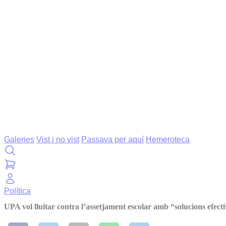
Galeries
Vist i no vist
Passava per aquí
Hemeroteca
Política
UPA vol lluitar contra l’assetjament escolar amb “solucions efect