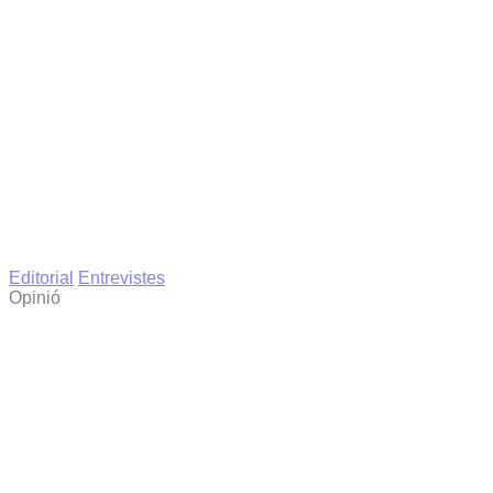
Editorial
Entrevistes
Opinió