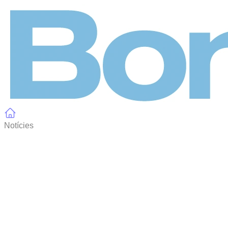
Panell de gestió de galetes
Notícies