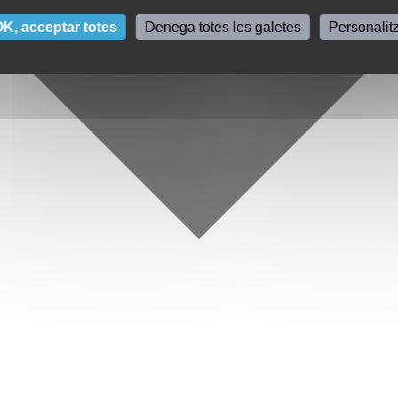
K, acceptar totes
Denega totes les galetes
Personalit