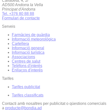
Callaueta, 4, 1r
AD500 Andorra la Vella
Principat d'Andorra
Tel. +376 80 88 88
Formulari de contacte
Serveis
Farmàcies de guàrdia
Informació meteorològica
Cartellera
Informació general
Informació turística
Associacions
Centres de salut
Telèfons d'interès
Enllaços d'interés
Tarifes
Tarifes publicitat
Tarifes classificats
Contacti amb nosaltres per publicitat o qüestions comercials
a
producte@bondia.ad