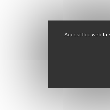
Aquest lloc web fa s