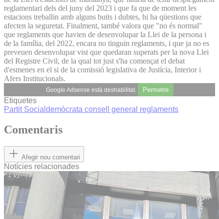
reglamentari dels del juny del 2023 i que fa que de moment les
estacions treballin amb alguns buits i dubtes, hi ha qüestions que
afecten la seguretat. Finalment, també valora que "no és normal"
que reglaments que havien de desenvolupar la Llei de la persona i
de la família, del 2022, encara no tinguin reglaments, i que ja no es
preveuen desenvolupar vist que quedaran superats per la nova Llei
del Registre Civil, de la qual tot just s'ha començat el debat
d'esmenes en el si de la comissió legislativa de Justícia, Interior i
Afers Institucionals.
Permetre
Google Adsense està deshabilitat.
Etiquetes
Partit Socialdemòcrata
consell general
reglaments
Comentaris
Afegir nou comentari
Notícies relacionades