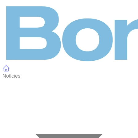
Panell de gestió de galetes
Notícies