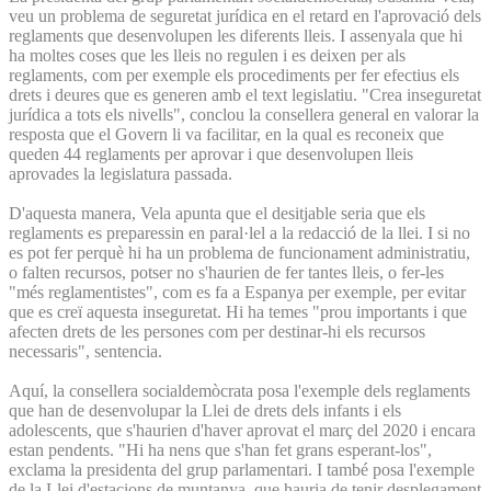
veu un problema de seguretat jurídica en el retard en l'aprovació dels
reglaments que desenvolupen les diferents lleis. I assenyala que hi
ha moltes coses que les lleis no regulen i es deixen per als
reglaments, com per exemple els procediments per fer efectius els
drets i deures que es generen amb el text legislatiu. "Crea inseguretat
jurídica a tots els nivells", conclou la consellera general en valorar la
resposta que el Govern li va facilitar, en la qual es reconeix que
queden 44 reglaments per aprovar i que desenvolupen lleis
aprovades la legislatura passada.
D'aquesta manera, Vela apunta que el desitjable seria que els
reglaments es preparessin en paral·lel a la redacció de la llei. I si no
es pot fer perquè hi ha un problema de funcionament administratiu,
o falten recursos, potser no s'haurien de fer tantes lleis, o fer-les
"més reglamentistes", com es fa a Espanya per exemple, per evitar
que es creï aquesta inseguretat. Hi ha temes "prou importants i que
afecten drets de les persones com per destinar-hi els recursos
necessaris", sentencia.
Aquí, la consellera socialdemòcrata posa l'exemple dels reglaments
que han de desenvolupar la Llei de drets dels infants i els
adolescents, que s'haurien d'haver aprovat el març del 2020 i encara
estan pendents. "Hi ha nens que s'han fet grans esperant-los",
exclama la presidenta del grup parlamentari. I també posa l'exemple
de la Llei d'estacions de muntanya, que hauria de tenir desplegament