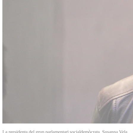
La presidenta del grup parlamentari socialdemòcrata, Susanna Vela,