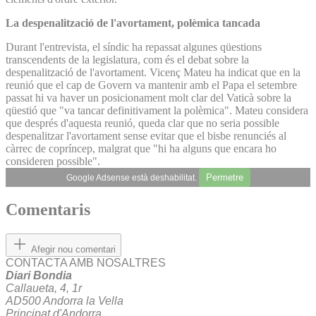
La despenalització de l'avortament, polèmica tancada
Durant l'entrevista, el síndic ha repassat algunes qüestions
transcendents de la legislatura, com és el debat sobre la
despenalització de l'avortament. Vicenç Mateu ha indicat que en la
reunió que el cap de Govern va mantenir amb el Papa el setembre
passat hi va haver un posicionament molt clar del Vaticà sobre la
qüestió que "va tancar definitivament la polèmica". Mateu considera
que després d'aquesta reunió, queda clar que no seria possible
despenalitzar l'avortament sense evitar que el bisbe renunciés al
càrrec de copríncep, malgrat que "hi ha alguns que encara ho
consideren possible".
Permetre
Google Adsense està deshabilitat.
Comentaris
Afegir nou comentari
CONTACTA AMB NOSALTRES
Diari Bondia
Callaueta, 4, 1r
AD500 Andorra la Vella
Principat d'Andorra