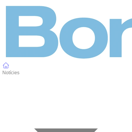
Panell de gestió de galetes
Notícies