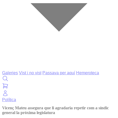
Galeries
Vist i no vist
Passava per aquí
Hemeroteca
Política
Vicenç Mateu assegura que li agradaria repetir com a síndic
general la pròxima legislatura