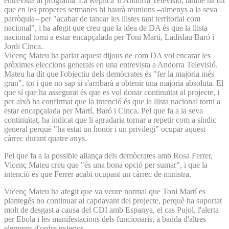
entrevista al programa 'La Rèplica' d'Andorra Televisió, també ha dit
que en les properes setmanes hi haurà reunions –almenys a la seva
parròquia– per "acabar de tancar les llistes tant territorial com
nacional", i ha afegit que creu que la idea de DA és que la llista
nacional torni a estar encapçalada per Toni Martí, Ladislau Baró i
Jordi Cinca.
Vicenç Mateu ha parlat aquest dijous de com DA vol encarar les
pròximes eleccions generals en una entrevista a Andorra Televisió.
Mateu ha dit que l'objectiu dels demòcrates és "fer la majoria més
gran", tot i que no sap si s'arribarà a obtenir una majoria absoluta. El
que sí que ha assegurat és que es vol donar continuïtat al projecte, i
per això ha confirmat que la intenció és que la llista nacional torni a
estar encapçalada per Martí, Baró i Cinca. Pel que fa a la seva
continuïtat, ha indicat que li agradaria tornar a repetir com a síndic
general perquè "ha estat un honor i un privilegi" ocupar aquest
càrrec durant quatre anys.
Pel que fa a la possible aliança dels demòcrates amb Rosa Ferrer,
Vicenç Mateu creu que "és una bona opció per sumar", i que la
intenció és que Ferrer acabi ocupant un càrrec de ministra.
Vicenç Mateu ha afegit que va veure normal que Toni Martí es
plantegés no continuar al capdavant del projecte, perquè ha suportat
molt de desgast a causa del CDI amb Espanya, el cas Pujol, l'alerta
per Ebola i les manifestacions dels funcionaris, a banda d'altres
elements d'ordre exterior.