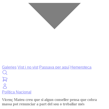
Galeries
Vist i no vist
Passava per aquí
Hemeroteca
Política
Nacional
Vicenç Mateu creu que si algun conseller pensa que cobra
massa pot renunciar a part del sou o treballar més