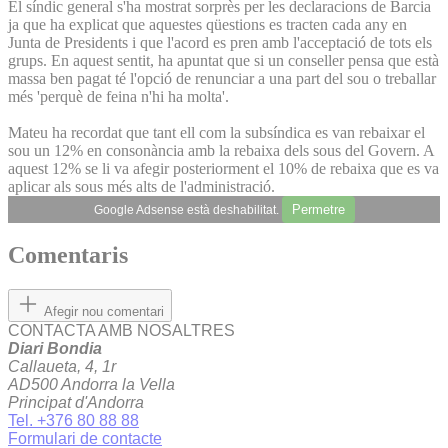
El síndic general s'ha mostrat sorprès per les declaracions de Barcia
ja que ha explicat que aquestes qüestions es tracten cada any en
Junta de Presidents i que l'acord es pren amb l'acceptació de tots els
grups. En aquest sentit, ha apuntat que si un conseller pensa que està
massa ben pagat té l'opció de renunciar a una part del sou o treballar
més 'perquè de feina n'hi ha molta'.
Mateu ha recordat que tant ell com la subsíndica es van rebaixar el
sou un 12% en consonància amb la rebaixa dels sous del Govern. A
aquest 12% se li va afegir posteriorment el 10% de rebaixa que es va
aplicar als sous més alts de l'administració.
Permetre
Google Adsense està deshabilitat.
Comentaris
Afegir nou comentari
CONTACTA AMB NOSALTRES
Diari Bondia
Callaueta, 4, 1r
AD500 Andorra la Vella
Principat d'Andorra
Tel. +376 80 88 88
Formulari de contacte