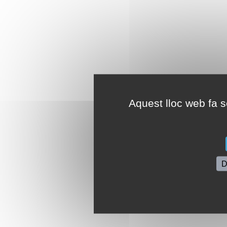
Aquest lloc web fa se
D