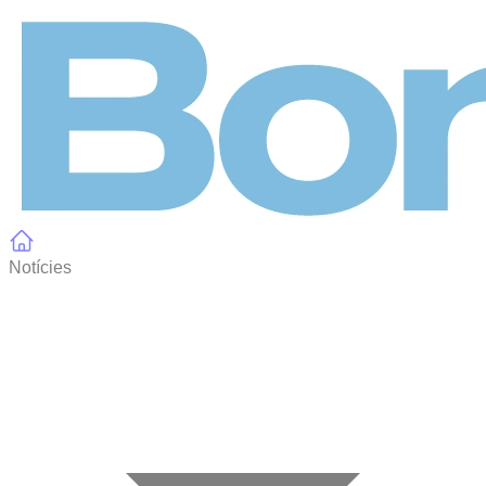
Panell de gestió de galetes
Notícies