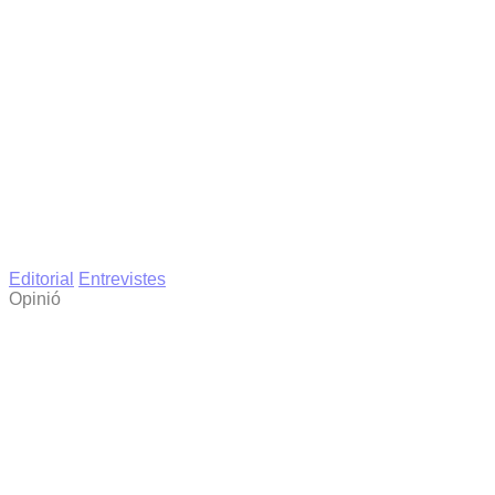
Editorial
Entrevistes
Opinió