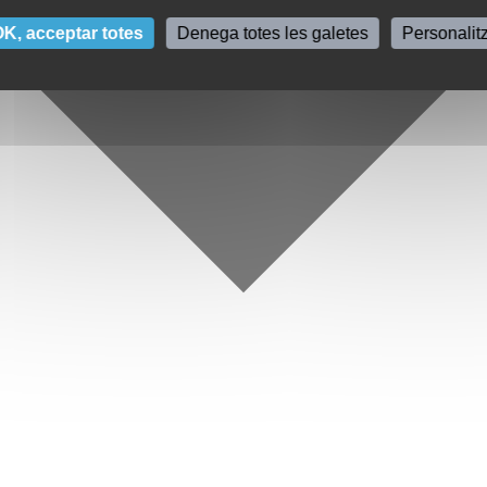
K, acceptar totes
Denega totes les galetes
Personalit