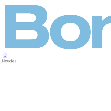
Panell de gestió de galetes
Notícies