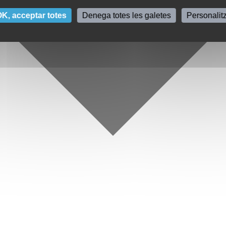
K, acceptar totes
Denega totes les galetes
Personalit