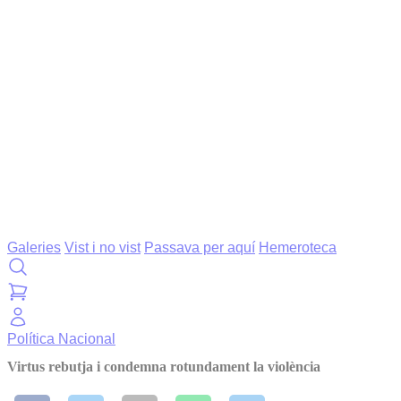
Galeries
Vist i no vist
Passava per aquí
Hemeroteca
Política
Nacional
Virtus rebutja i condemna rotundament la violència