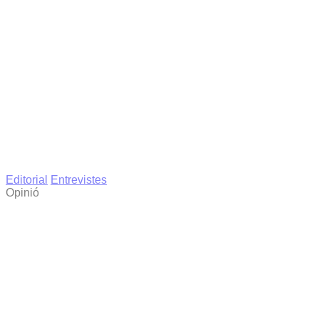
Editorial
Entrevistes
Opinió