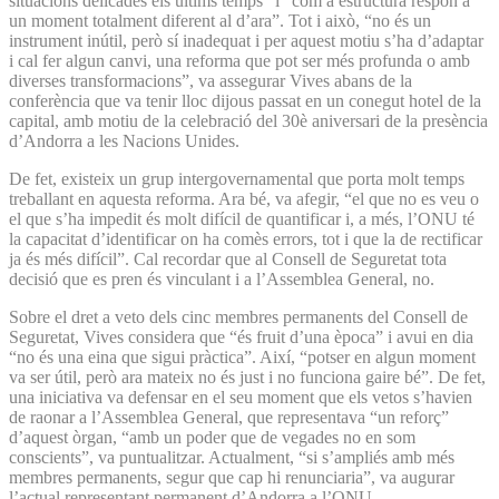
situacions delicades els últims temps” i “com a estructura respon a
un moment totalment diferent al d’ara”. Tot i això, “no és un
instrument inútil, però sí inadequat i per aquest motiu s’ha d’adaptar
i cal fer algun canvi, una reforma que pot ser més profunda o amb
diverses transformacions”, va assegurar Vives abans de la
conferència que va tenir lloc dijous passat en un conegut hotel de la
capital, amb motiu de la celebració del 30è aniversari de la presència
d’Andorra a les Nacions Unides.
De fet, existeix un grup intergovernamental que porta molt temps
treballant en aquesta reforma. Ara bé, va afegir, “el que no es veu o
el que s’ha impedit és molt difícil de quantificar i, a més, l’ONU té
la capacitat d’identificar on ha comès errors, tot i que la de rectificar
ja és més difícil”. Cal recordar que al Consell de Seguretat tota
decisió que es pren és vinculant i a l’Assemblea General, no.
Sobre el dret a veto dels cinc membres permanents del Consell de
Seguretat, Vives considera que “és fruit d’una època” i avui en dia
“no és una eina que sigui pràctica”. Així, “potser en algun moment
va ser útil, però ara mateix no és just i no funciona gaire bé”. De fet,
una iniciativa va defensar en el seu moment que els vetos s’havien
de raonar a l’Assemblea General, que representava “un reforç”
d’aquest òrgan, “amb un poder que de vegades no en som
conscients”, va puntualitzar. Actualment, “si s’ampliés amb més
membres permanents, segur que cap hi renunciaria”, va augurar
l’actual representant permanent d’Andorra a l’ONU.