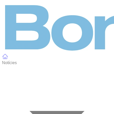
Panell de gestió de galetes
Notícies