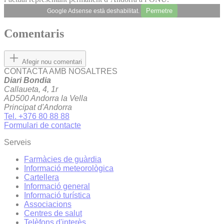
Permetre
Google Adsense està deshabilitat.
Comentaris
Afegir nou comentari
CONTACTA AMB NOSALTRES
Diari Bondia
Callaueta, 4, 1r
AD500 Andorra la Vella
Principat d'Andorra
Tel. +376 80 88 88
Formulari de contacte
Serveis
Farmàcies de guàrdia
Informació meteorològica
Cartellera
Informació general
Informació turística
Associacions
Centres de salut
Telèfons d'interès