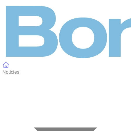
Panell de gestió de galetes
Notícies