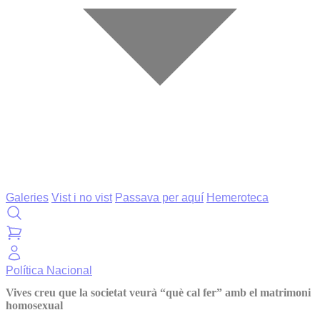
Galeries
Vist i no vist
Passava per aquí
Hemeroteca
Política
Nacional
Vives creu que la societat veurà “què cal fer” amb el matrimoni
homosexual