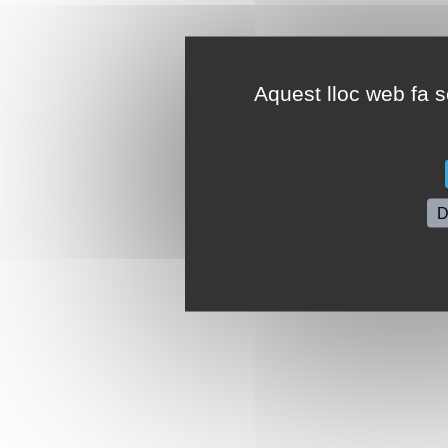
Aquest lloc web fa se
D