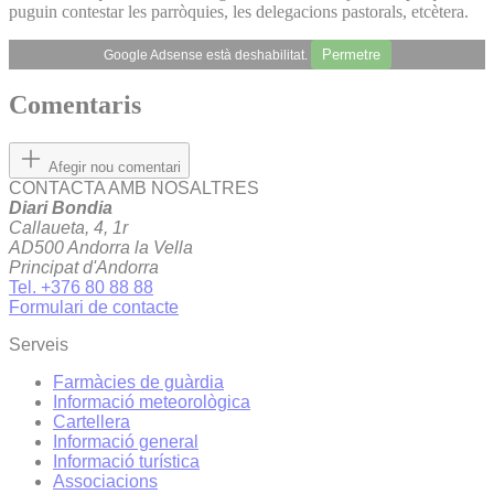
puguin contestar les parròquies, les delegacions pastorals, etcètera.
Permetre
Google Adsense està deshabilitat.
Comentaris
Afegir nou comentari
CONTACTA AMB NOSALTRES
Diari Bondia
Callaueta, 4, 1r
AD500 Andorra la Vella
Principat d'Andorra
Tel. +376 80 88 88
Formulari de contacte
Serveis
Farmàcies de guàrdia
Informació meteorològica
Cartellera
Informació general
Informació turística
Associacions