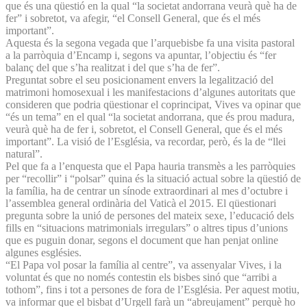
que és una qüestió en la qual “la societat andorrana veurà què ha de
fer” i sobretot, va afegir, “el Consell General, que és el més
important”.
Aquesta és la segona vegada que l’arquebisbe fa una visita pastoral
a la parròquia d’Encamp i, segons va apuntar, l’objectiu és “fer
balanç del que s’ha realitzat i del que s’ha de fer”.
Preguntat sobre el seu posicionament envers la legalització del
matrimoni homosexual i les manifestacions d’algunes autoritats que
consideren que podria qüestionar el coprincipat, Vives va opinar que
“és un tema” en el qual “la societat andorrana, que és prou madura,
veurà què ha de fer i, sobretot, el Consell General, que és el més
important”. La visió de l’Església, va recordar, però, és la de “llei
natural”.
Pel que fa a l’enquesta que el Papa hauria transmès a les parròquies
per “recollir” i “polsar” quina és la situació actual sobre la qüestió de
la família, ha de centrar un sínode extraordinari al mes d’octubre i
l’assemblea general ordinària del Vaticà el 2015. El qüestionari
pregunta sobre la unió de persones del mateix sexe, l’educació dels
fills en “situacions matrimonials irregulars” o altres tipus d’unions
que es puguin donar, segons el document que han penjat online
algunes esglésies.
“El Papa vol posar la família al centre”, va assenyalar Vives, i la
voluntat és que no només contestin els bisbes sinó que “arribi a
tothom”, fins i tot a persones de fora de l’Església. Per aquest motiu,
va informar que el bisbat d’Urgell farà un “abreujament” perquè ho