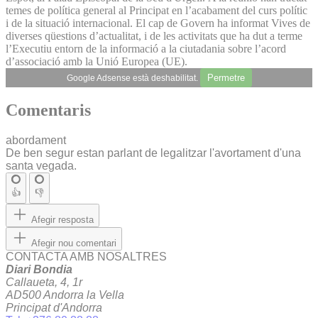
temes de política general al Principat en l’acabament del curs polític
i de la situació internacional. El cap de Govern ha informat Vives de
diverses qüestions d’actualitat, i de les activitats que ha dut a terme
l’Executiu entorn de la informació a la ciutadania sobre l’acord
d’associació amb la Unió Europea (UE).
Permetre
Google Adsense està deshabilitat.
Comentaris
abordament
De ben segur estan parlant de legalitzar l'avortament d'una
santa vegada.
👍
👎
Afegir resposta
Afegir nou comentari
CONTACTA AMB NOSALTRES
Diari Bondia
Callaueta, 4, 1r
AD500 Andorra la Vella
Principat d'Andorra