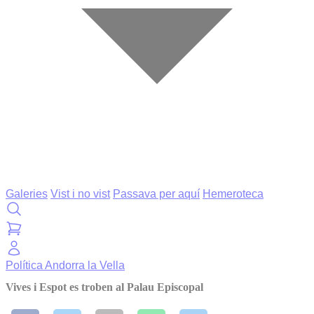
Galeries
Vist i no vist
Passava per aquí
Hemeroteca
Política
Andorra la Vella
Vives i Espot es troben al Palau Episcopal