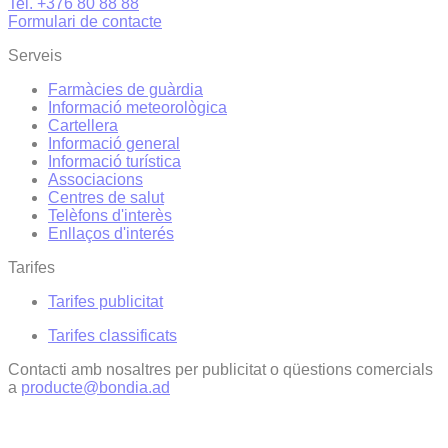
Tel. +376 80 88 88
Formulari de contacte
Serveis
Farmàcies de guàrdia
Informació meteorològica
Cartellera
Informació general
Informació turística
Associacions
Centres de salut
Telèfons d'interès
Enllaços d'interés
Tarifes
Tarifes publicitat
Tarifes classificats
Contacti amb nosaltres per publicitat o qüestions comercials
a
producte@bondia.ad