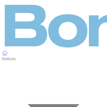
Panell de gestió de galetes
Notícies