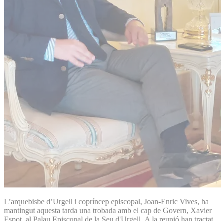
L’arquebisbe d’Urgell i copríncep episcopal, Joan-Enric Vives, ha
mantingut aquesta tarda una trobada amb el cap de Govern, Xavier
Espot, al Palau Episcopal de la Seu d'Urgell. A la reunió han tractat