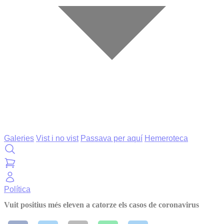
Galeries
Vist i no vist
Passava per aquí
Hemeroteca
Política
Vuit positius més eleven a catorze els casos de coronavirus