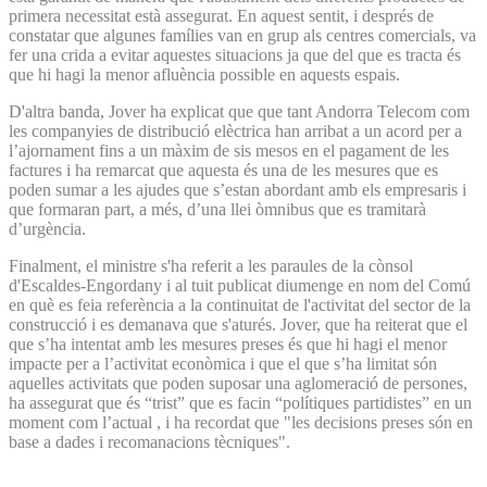
primera necessitat està assegurat. En aquest sentit, i després de
constatar que algunes famílies van en grup als centres comercials, va
fer una crida a evitar aquestes situacions ja que del que es tracta és
que hi hagi la menor afluència possible en aquests espais.
D'altra banda, Jover ha explicat que que tant Andorra Telecom com
les companyies de distribució elèctrica han arribat a un acord per a
l’ajornament fins a un màxim de sis mesos en el pagament de les
factures i ha remarcat que aquesta és una de les mesures que es
poden sumar a les ajudes que s’estan abordant amb els empresaris i
que formaran part, a més, d’una llei òmnibus que es tramitarà
d’urgència.
Finalment, el ministre s'ha referit a les paraules de la cònsol
d'Escaldes-Engordany i al tuit publicat diumenge en nom del Comú
en què es feia referència a la continuitat de l'activitat del sector de la
construcció i es demanava que s'aturés. Jover, que ha reiterat que el
que s’ha intentat amb les mesures preses és que hi hagi el menor
impacte per a l’activitat econòmica i que el que s’ha limitat són
aquelles activitats que poden suposar una aglomeració de persones,
ha assegurat que és “trist” que es facin “polítiques partidistes” en un
moment com l’actual , i ha recordat que "les decisions preses són en
base a dades i recomanacions tècniques".