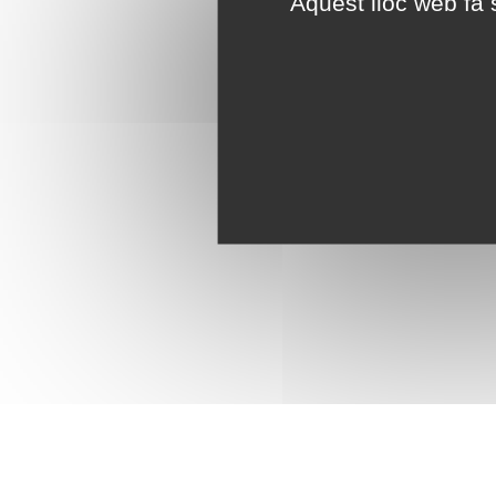
Aquest lloc web fa s