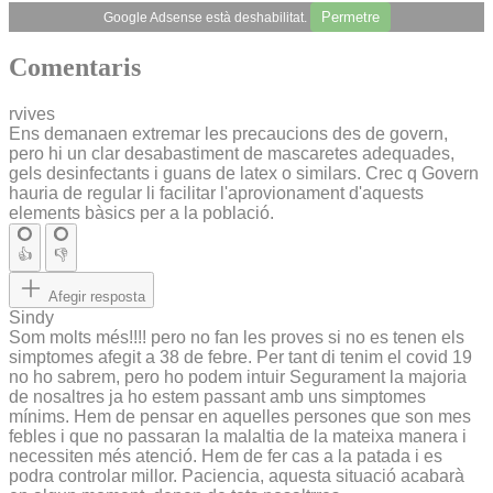
Permetre
Google Adsense està deshabilitat.
Comentaris
rvives
Ens demanaen extremar les precaucions des de govern,
pero hi un clar desabastiment de mascaretes adequades,
gels desinfectants i guans de latex o similars. Crec q Govern
hauria de regular li facilitar l'aprovionament d'aquests
elements bàsics per a la població.
👍
👎
Afegir resposta
Sindy
Som molts més!!!! pero no fan les proves si no es tenen els
simptomes afegit a 38 de febre. Per tant di tenim el covid 19
no ho sabrem, pero ho podem intuir Segurament la majoria
de nosaltres ja ho estem passant amb uns simptomes
mínims. Hem de pensar en aquelles persones que son mes
febles i que no passaran la malaltia de la mateixa manera i
necessiten més atenció. Hem de fer cas a la patada i es
podra controlar millor. Paciencia, aquesta situació acabarà