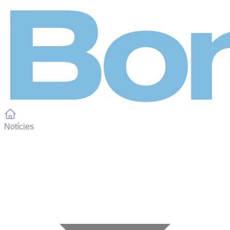
Panell de gestió de galetes
Notícies