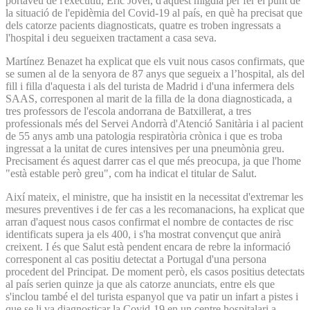
portaveu de l'executiu, Eric Jover, d'aquest migdia per fer el punt de
la situació de l'epidèmia del Covid-19 al país, en què ha precisat que
dels catorze pacients diagnosticats, quatre es troben ingressats a
l'hospital i deu segueixen tractament a casa seva.
Martínez Benazet ha explicat que els vuit nous casos confirmats, que
se sumen al de la senyora de 87 anys que segueix a l’hospital, als del
fill i filla d'aquesta i als del turista de Madrid i d'una infermera dels
SAAS, corresponen al marit de la filla de la dona diagnosticada, a
tres professors de l'escola andorrana de Batxillerat, a tres
professionals més del Servei Andorrà d'Atenció Sanitària i al pacient
de 55 anys amb una patologia respiratòria crònica i que es troba
ingressat a la unitat de cures intensives per una pneumònia greu.
Precisament és aquest darrer cas el que més preocupa, ja que l'home
"està estable però greu", com ha indicat el titular de Salut.
Així mateix, el ministre, que ha insistit en la necessitat d'extremar les
mesures preventives i de fer cas a les recomanacions, ha explicat que
arran d'aquest nous casos confirmat el nombre de contactes de risc
identificats supera ja els 400, i s'ha mostrat convençut que anirà
creixent. I és que Salut està pendent encara de rebre la informació
corresponent al cas positiu detectat a Portugal d'una persona
procedent del Principat. De moment però, els casos positius detectats
al país serien quinze ja que als catorze anunciats, entre els que
s'inclou també el del turista espanyol que va patir un infart a pistes i
que se li va diagnosticar la Covid-19 en un centre hospitalari a