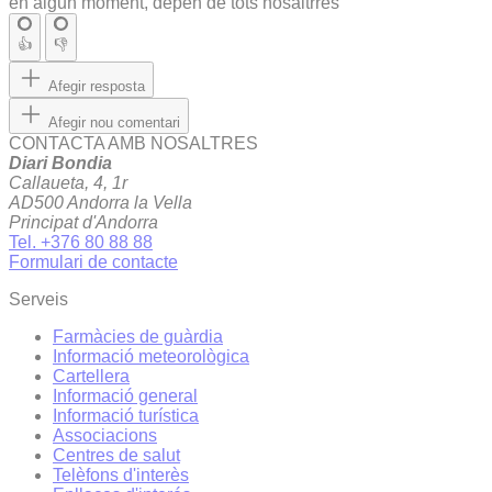
en algun moment, depen de tots nosaltrres
👍
👎
Afegir resposta
Afegir nou comentari
CONTACTA AMB NOSALTRES
Diari Bondia
Callaueta, 4, 1r
AD500 Andorra la Vella
Principat d'Andorra
Tel. +376 80 88 88
Formulari de contacte
Serveis
Farmàcies de guàrdia
Informació meteorològica
Cartellera
Informació general
Informació turística
Associacions
Centres de salut
Telèfons d'interès