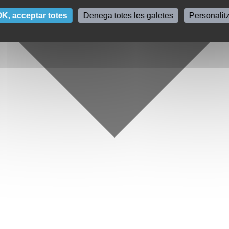
K, acceptar totes
Denega totes les galetes
Personalit