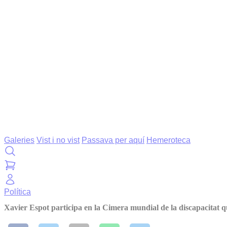
Galeries
Vist i no vist
Passava per aquí
Hemeroteca
Política
Xavier Espot participa en la Cimera mundial de la discapacitat q