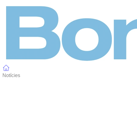
Panell de gestió de galetes
Notícies