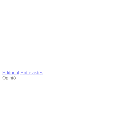
Editorial
Entrevistes
Opinió