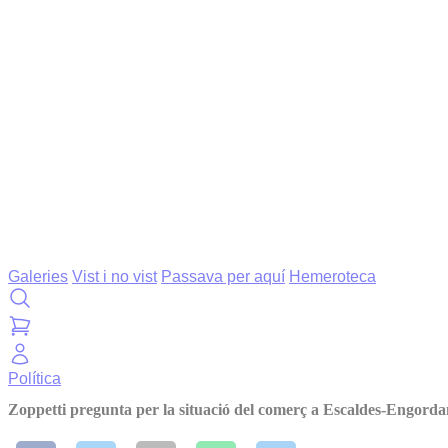
Galeries
Vist i no vist
Passava per aquí
Hemeroteca
Política
Zoppetti pregunta per la situació del comerç a Escaldes-Engord