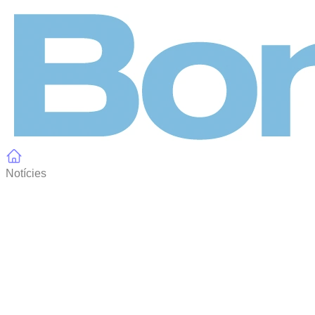
Panell de gestió de galetes
Notícies