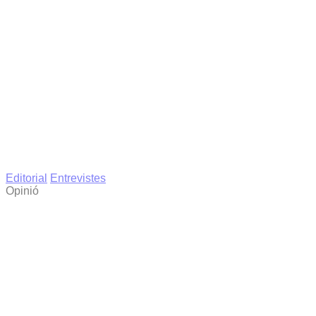
Editorial
Entrevistes
Opinió