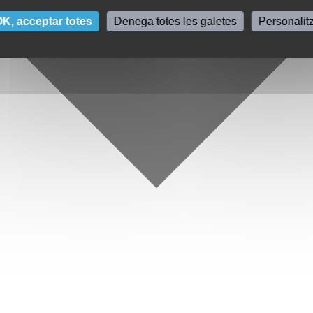
K, acceptar totes
Denega totes les galetes
Personalit