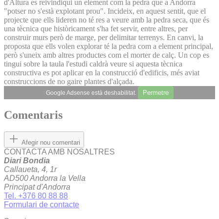
d'Altura es reivindiqui un element com la pedra que a Andorra
"potser no s'està explotant prou". Incideix, en aquest sentit, que el
projecte que ells lideren no té res a veure amb la pedra seca, que és
una tècnica que històricament s'ha fet servir, entre altres, per
construir murs però de marge, per delimitar terrenys. En canvi, la
proposta que ells volen explorar té la pedra com a element principal,
però s'uneix amb altres productes com el morter de calç. Un cop es
tingui sobre la taula l'estudi caldrà veure si aquesta tècnica
constructiva es pot aplicar en la construcció d'edificis, més aviat
construccions de no gaire plantes d'alçada.
Permetre
Google Adsense està deshabilitat.
Comentaris
Afegir nou comentari
CONTACTA AMB NOSALTRES
Diari Bondia
Callaueta, 4, 1r
AD500 Andorra la Vella
Principat d'Andorra
Tel. +376 80 88 88
Formulari de contacte