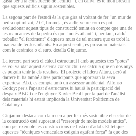
gasta per a la construcció de l'edifici" i, en canvi, es té molt present
que aquests edificis siguin sostenibles.
La segona part de l'estudi és la que gira al voltant de fer "un mur de
pedra optimitzat, 2.0", bromeja, és a dir, veure com es pot
evolucionar aquest tipus de construcció tenint en compte que una de
les mancances de la pedra és que "no és aïllant" i, per tant, caldrà
treballar "el farciment" d'aquests murs de tal manera que es trobi la
manera de fer-los aïllants. En aquest sentit, es provaran materials
com la ceràmica o el suro, detalla Ginjaume.
La tercera part serà el càlcul estructural i amb aquestes tres "potes"
es vol validar aquest sistema constructiu i es calcula que en dos anys
es puguin tenir ja els resultats. El projecte el lidera Altura, però al
darrere hi ha també altres participants que aportaran la seva
expertesa. Així, es compta amb un assessor ambiental, Alfonso
Godoy; per a l'apartat d'estructures hi haurà la participació del
despatx BBG i de l'enginyer Xavier Beal i per la part de l'anàlisi
dels materials hi estarà implicada la Universitat Politècnica de
Catalunya.
Ginjaume destaca com la recerca per fer més sostenible el sector de
la construcció està suposant el "ressorgir de molts models antics",
com per exemple les construccions de fusta o d'adob. El fet que
aquestes "tècniques vernaculars estiguin agafant força" fa que des