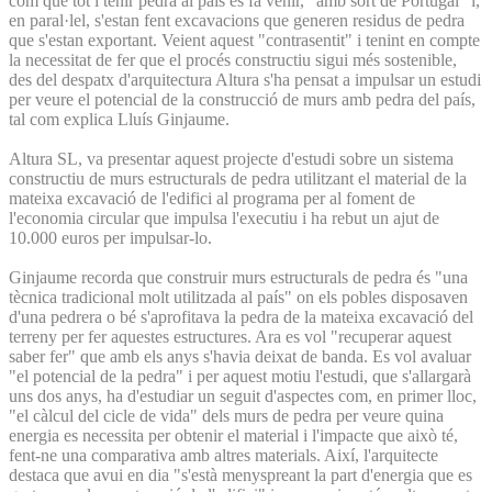
com que tot i tenir pedra al país es fa venir, "amb sort de Portugal" i,
en paral·lel, s'estan fent excavacions que generen residus de pedra
que s'estan exportant. Veient aquest "contrasentit" i tenint en compte
la necessitat de fer que el procés constructiu sigui més sostenible,
des del despatx d'arquitectura Altura s'ha pensat a impulsar un estudi
per veure el potencial de la construcció de murs amb pedra del país,
tal com explica Lluís Ginjaume.
Altura SL, va presentar aquest projecte d'estudi sobre un sistema
constructiu de murs estructurals de pedra utilitzant el material de la
mateixa excavació de l'edifici al programa per al foment de
l'economia circular que impulsa l'executiu i ha rebut un ajut de
10.000 euros per impulsar-lo.
Ginjaume recorda que construir murs estructurals de pedra és "una
tècnica tradicional molt utilitzada al país" on els pobles disposaven
d'una pedrera o bé s'aprofitava la pedra de la mateixa excavació del
terreny per fer aquestes estructures. Ara es vol "recuperar aquest
saber fer" que amb els anys s'havia deixat de banda. Es vol avaluar
"el potencial de la pedra" i per aquest motiu l'estudi, que s'allargarà
uns dos anys, ha d'estudiar un seguit d'aspectes com, en primer lloc,
"el càlcul del cicle de vida" dels murs de pedra per veure quina
energia es necessita per obtenir el material i l'impacte que això té,
fent-ne una comparativa amb altres materials. Així, l'arquitecte
destaca que avui en dia "s'està menyspreant la part d'energia que es