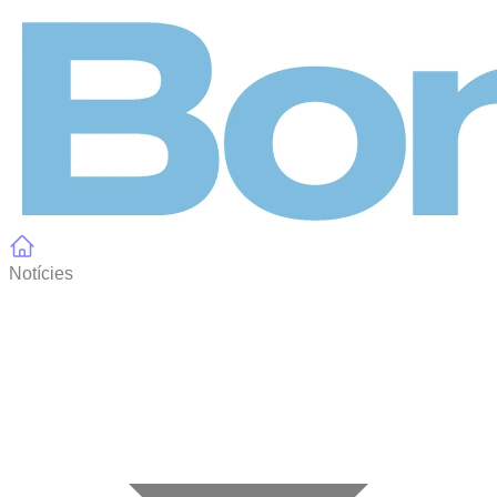
Panell de gestió de galetes
Notícies