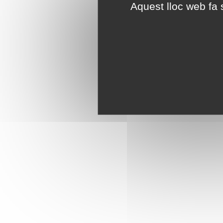
Aquest lloc web fa s