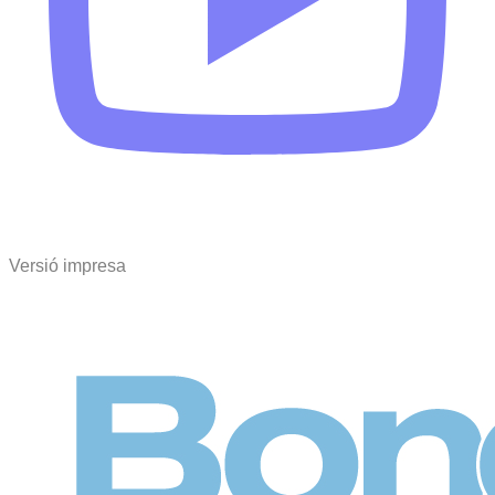
Versió impresa