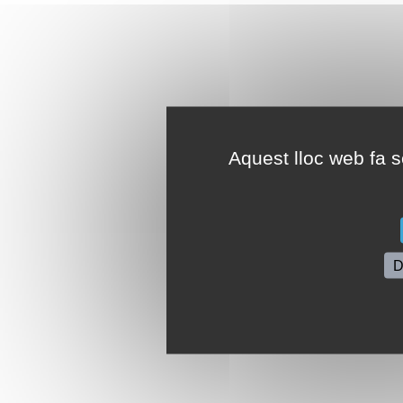
Aquest lloc web fa se
D