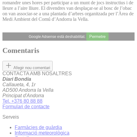
romandre unes hores per participar a un munt de jocs instructius i de
lleure a l’aire lliure. El divendres van desplaçar-se al bosc de l’obac
on van associar-se a una plantada d’arbres organitzada per l’Àrea de
Medi Ambient del Comú d’Andorra la Vella.
Permetre
Google Adsense està deshabilitat.
Comentaris
Afegir nou comentari
CONTACTA AMB NOSALTRES
Diari Bondia
Callaueta, 4, 1r
AD500 Andorra la Vella
Principat d'Andorra
Tel. +376 80 88 88
Formulari de contacte
Serveis
Farmàcies de guàrdia
Informació meteorològica