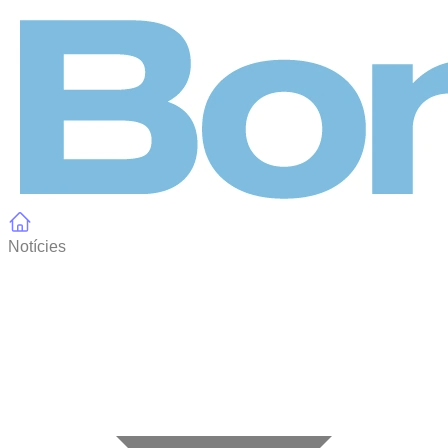
Panell de gestió de galetes
Notícies