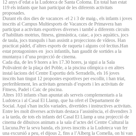
12 anys d’edat a la Ludoteca de Santa Coloma. En total han estat
119 els infants que han participat de les diferents activitats
proposades.
Durant els dos dies de vacances -el 2 i 3 de maig-, els infants i joves
inscrits al Campus Multiesports de Vacances de Primavera han
participat a activitats esportives diverses i també a diferents circuits
d’habilitats motrius, fitness, gimnàstica, caiac, a jocs aquàtics, jocs
de taula, jocs tranquils i han assistit a projeccions de vídeos. Han
practicat pàdel, d’altres esports de raqueta i alguns col·lectius.Han
estat protagonistes en jocs infantils, han gaudit de sortides a la
muntanya i d’una projecció de cinema.
Cada dia, de les 9 hores a les 17.30 hores, ja sigui a la Sala
Polivalent de la plaça del Poble, a la piscina olímpica o en altres
instal·lacions del Centre Esportiu dels Serradells, els 16 joves
inscrits han tingut 12 propostes esportives per escollir, i han triat,
preferiblement, les activitats generals d’esports i les activitats de
Fitness, Padel i Caic de piscina.
Altres 103 infants s'han apuntat als serveis complementaris a la
Ludoteca i al Casal El Llamp, que ha ofert el Departament de
Social. Aquí s'han inclòs variades, divertides i instructives activitats.
Entre les molt diverses activitats destaca l’assistència, el divendres 3
a la tarda, de tots els infants del Casal El Llamp a una projecció de
cinema de dibuixos animats a la sala d’actes del Centre Cultural la
Llacuna.Per la seva banda, els joves inscrits a la Ludoteca van fer
una excursió a peu, el dijous 2, fins a l’Alberg la Comella, on hi van