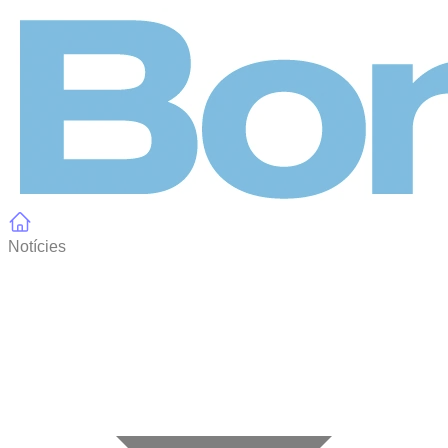
Panell de gestió de galetes
Notícies