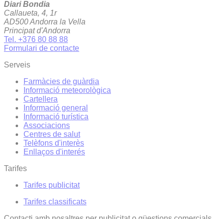
Diari Bondia
Callaueta, 4, 1r
AD500 Andorra la Vella
Principat d'Andorra
Tel. +376 80 88 88
Formulari de contacte
Serveis
Farmàcies de guàrdia
Informació meteorològica
Cartellera
Informació general
Informació turística
Associacions
Centres de salut
Telèfons d'interès
Enllaços d'interés
Tarifes
Tarifes publicitat
Tarifes classificats
Contacti amb nosaltres per publicitat o qüestions comercials