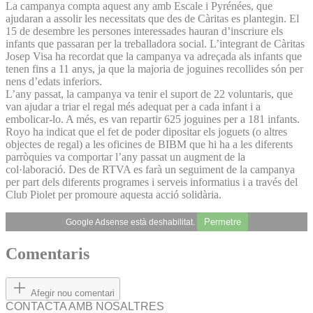
La campanya compta aquest any amb Escale i Pyrénées, que
ajudaran a assolir les necessitats que des de Càritas es plantegin. El
15 de desembre les persones interessades hauran d’inscriure els
infants que passaran per la treballadora social. L’integrant de Càritas
Josep Visa ha recordat que la campanya va adreçada als infants que
tenen fins a 11 anys, ja que la majoria de joguines recollides són per
nens d’edats inferiors.
L’any passat, la campanya va tenir el suport de 22 voluntaris, que
van ajudar a triar el regal més adequat per a cada infant i a
embolicar-lo. A més, es van repartir 625 joguines per a 181 infants.
Royo ha indicat que el fet de poder dipositar els joguets (o altres
objectes de regal) a les oficines de BIBM que hi ha a les diferents
parròquies va comportar l’any passat un augment de la
col·laboració. Des de RTVA es farà un seguiment de la campanya
per part dels diferents programes i serveis informatius i a través del
Club Piolet per promoure aquesta acció solidària.
Permetre
Google Adsense està deshabilitat.
Comentaris
Afegir nou comentari
CONTACTA AMB NOSALTRES