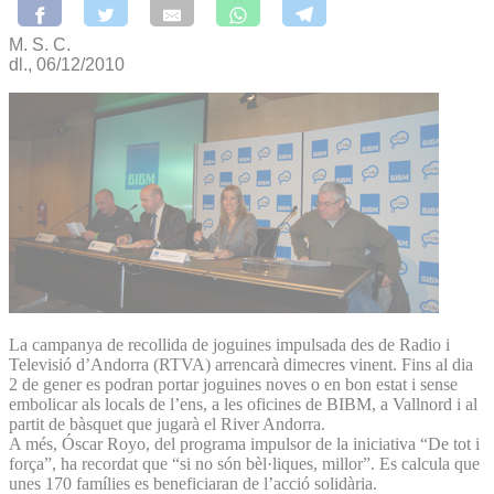
M. S. C.
dl., 06/12/2010
La campanya de recollida de joguines impulsada des de Radio i
Televisió d’Andorra (RTVA) arrencarà dimecres vinent. Fins al dia
2 de gener es podran portar joguines noves o en bon estat i sense
embolicar als locals de l’ens, a les oficines de BIBM, a Vallnord i al
partit de bàsquet que jugarà el River Andorra.
A més, Óscar Royo, del programa impulsor de la iniciativa “De tot i
força”, ha recordat que “si no són bèl·liques, millor”. Es calcula que
unes 170 famílies es beneficiaran de l’acció solidària.