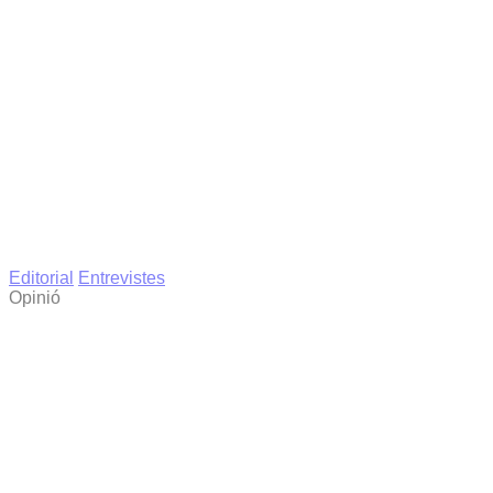
Editorial
Entrevistes
Opinió