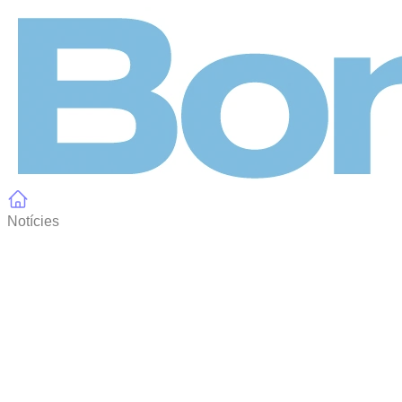
Panell de gestió de galetes
Notícies