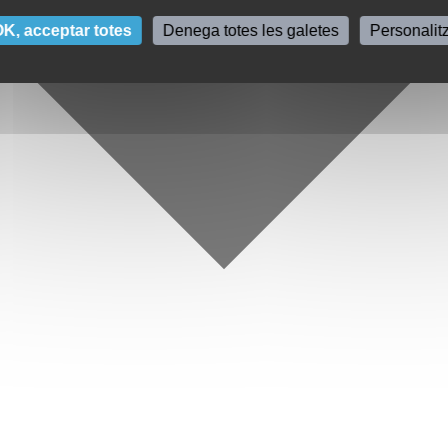
K, acceptar totes
Denega totes les galetes
Personalit