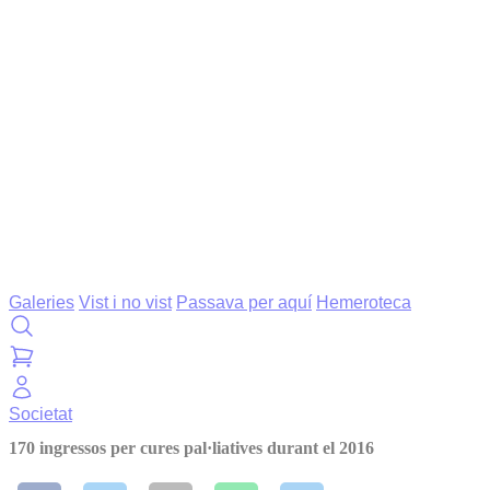
Galeries
Vist i no vist
Passava per aquí
Hemeroteca
Societat
170 ingressos per cures pal·liatives durant el 2016