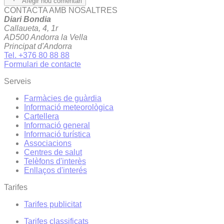
Afegir nou comentari
CONTACTA AMB NOSALTRES
Diari Bondia
Callaueta, 4, 1r
AD500 Andorra la Vella
Principat d'Andorra
Tel. +376 80 88 88
Formulari de contacte
Serveis
Farmàcies de guàrdia
Informació meteorològica
Cartellera
Informació general
Informació turística
Associacions
Centres de salut
Telèfons d'interès
Enllaços d'interés
Tarifes
Tarifes publicitat
Tarifes classificats