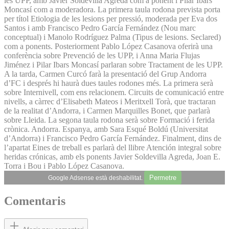
les UPP, amb Javier Soldevilla Agreda com a ponent i Pilar Ibars
Moncasí com a moderadora. La primera taula rodona prevista porta
per títol Etiologia de les lesions per pressió, moderada per Eva dos
Santos i amb Francisco Pedro García Fernández (Nou marc
conceptual) i Manolo Rodríguez Palma (Tipus de lesions. Seclared)
com a ponents. Posteriorment Pablo López Casanova oferirà una
conferència sobre Prevenció de les UPP, i Anna Maria Flujas
Jiménez i Pilar Ibars Moncasí parlaran sobre Tractament de les UPP.
A la tarda, Carmen Curcó farà la presentació del Grup Andorra
d’FC i després hi haurà dues taules rodones més. La primera serà
sobre Internivell, com ens relacionem. Circuits de comunicació entre
nivells, a càrrec d’Elisabeth Mateos i Meritxell Torà, que tractaran
de la realitat d’Andorra, i Carmen Marquilles Bonet, que parlarà
sobre Lleida. La segona taula rodona serà sobre Formació i ferida
crònica. Andorra. Espanya, amb Sara Esqué Boldú (Universitat
d’Andorra) i Francisco Pedro García Fernández. Finalment, dins de
l’apartat Eines de treball es parlarà del llibre Atención integral sobre
heridas crónicas, amb els ponents Javier Soldevilla Agreda, Joan E.
Torra i Bou i Pablo López Casanova.
Permetre
Google Adsense està deshabilitat.
Comentaris