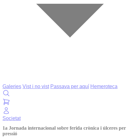
Galeries
Vist i no vist
Passava per aquí
Hemeroteca
Societat
1a Jornada internacional sobre ferida crònica i úlceres per
pressió