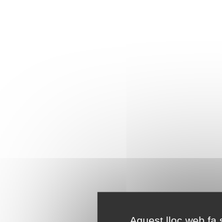
Aquest lloc web fa s