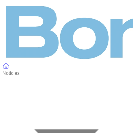
Panell de gestió de galetes
Notícies