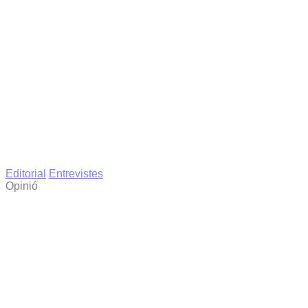
Editorial
Entrevistes
Opinió