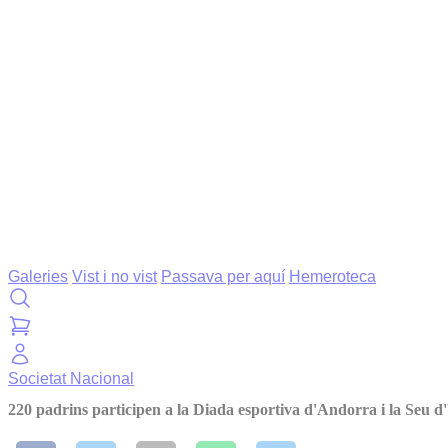
Galeries
Vist i no vist
Passava per aquí
Hemeroteca
Societat
Nacional
220 padrins participen a la Diada esportiva d'Andorra i la Seu d