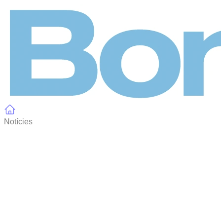
Panell de gestió de galetes
Notícies