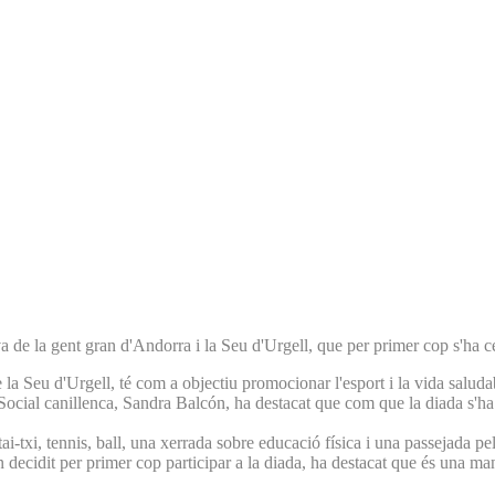
a de la gent gran d'Andorra i la Seu d'Urgell, que per primer cop s'ha ce
la Seu d'Urgell, té com a objectiu promocionar l'esport i la vida saludab
 Social canillenca, Sandra Balcón, ha destacat que com que la diada s'ha 
tai-txi, tennis, ball, una xerrada sobre educació física i una passejada p
decidit per primer cop participar a la diada, ha destacat que és una man