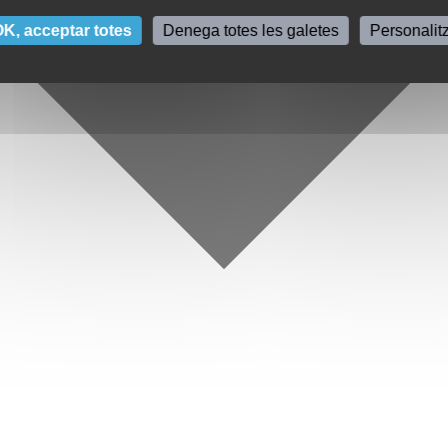
K, acceptar totes
Denega totes les galetes
Personalit