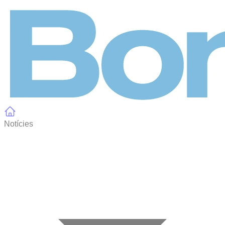
Panell de gestió de galetes
Notícies