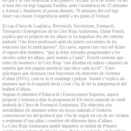
els qui s’hi van beneficiar a les pistes d’Arcalís. El 4 de febrer va ser
el torn del col·legi Sagrada Família, amb l’assistència de 25 alumnes
a Arinsal i, finalment, el passat dimarts, 78 alumnes del col·legi
Janer van cloure l’experiència també a les pistes d’Arinsal.
El cap d’àrea de Logística, Prevenció, Socorrisme, Formació,
Transport i Emergències de la Creu Roja Andorrana, Quim Fenoll,
explica que el projecte de les allaus es va impulsar des del sistema
andorrà “i ho feien professors amb els pisters socorristes de les
estacions que hi participaven”. En canvi, aquest curs van sol·licitar
el suport dels bombers, “que ja feien xerrades programades a les
escoles sobre les allaus, però només a l’aula”. Fenoll comenta que
entre els bombers i la Creu Roja “ens dividim els tallers i alumnes de
manera que tots puguin practicar una mica cada acció”. Unes
pràctiques que inclouen com funcionen els detectors de víctimes
d’allau (DVA), com es fa el sondatge i palejat. També s’explica als
alumnes què és el mantell nival i com s’ha de fer la interpretació del
butlletí d’allaus.
Segons el ministeri d’Educació i Ensenyament Superior, aquest
projecte s’emmarca dins la programació Els riscos naturals de medi
andorrà de l’àrea de Formació Andorrana. Els objectius són
sensibilitzar els alumnes sobre els riscos naturals d’Andorra,
conscienciar-los del protocol que s’ha de seguir en cas de ser víctima
o testimoni d’una allau i conèixer els diferents tipus d’allaus.
La Creu Roja Andorrana també imparteix el mòdul de Primers