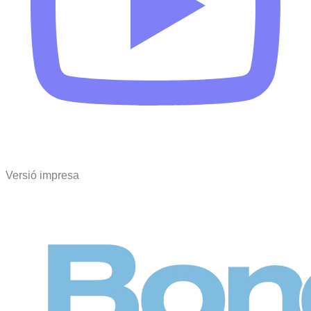
Versió impresa