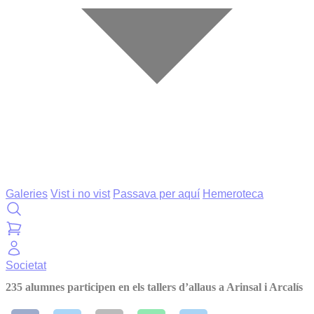
Galeries
Vist i no vist
Passava per aquí
Hemeroteca
Societat
235 alumnes participen en els tallers d’allaus a Arinsal i Arcalís