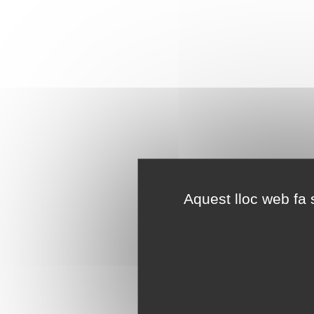
Aquest lloc web fa s