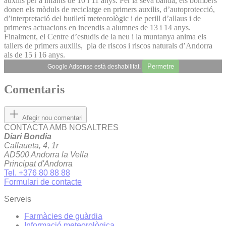
auxilis per a infants de 10 i 11 anys. Per la seva banda, els bombers
donen els mòduls de reciclatge en primers auxilis, d’autoprotecció,
d’interpretació del butlletí meteorològic i de perill d’allaus i de
primeres actuacions en incendis a alumnes de 13 i 14 anys.
Finalment, el Centre d’estudis de la neu i la muntanya anima els
tallers de primers auxilis, pla de riscos i riscos naturals d’Andorra
als de 15 i 16 anys.
Permetre
Google Adsense està deshabilitat.
Comentaris
Afegir nou comentari
CONTACTA AMB NOSALTRES
Diari Bondia
Callaueta, 4, 1r
AD500 Andorra la Vella
Principat d'Andorra
Tel. +376 80 88 88
Formulari de contacte
Serveis
Farmàcies de guàrdia
Informació meteorològica