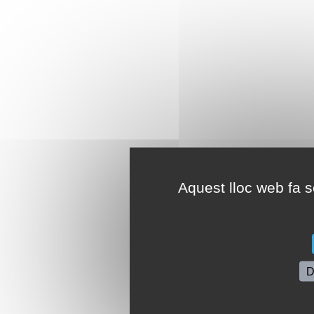
Aquest lloc web fa se
D