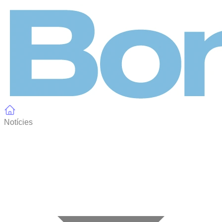
Panell de gestió de galetes
Notícies