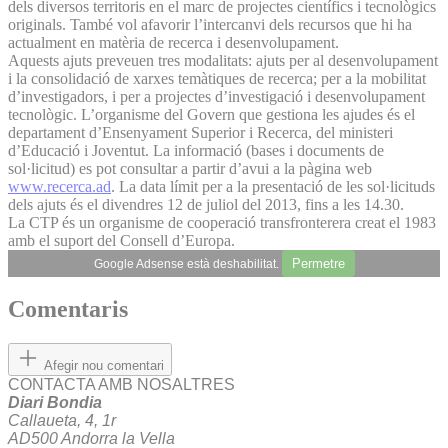
dels diversos territoris en el marc de projectes científics i tecnològics
originals. També vol afavorir l’intercanvi dels recursos que hi ha
actualment en matèria de recerca i desenvolupament.
Aquests ajuts preveuen tres modalitats: ajuts per al desenvolupament
i la consolidació de xarxes temàtiques de recerca; per a la mobilitat
d’investigadors, i per a projectes d’investigació i desenvolupament
tecnològic. L’organisme del Govern que gestiona les ajudes és el
departament d’Ensenyament Superior i Recerca, del ministeri
d’Educació i Joventut. La informació (bases i documents de
sol·licitud) es pot consultar a partir d’avui a la pàgina web
www.recerca.ad
. La data límit per a la presentació de les sol·licituds
dels ajuts és el divendres 12 de juliol del 2013, fins a les 14.30.
La CTP és un organisme de cooperació transfronterera creat el 1983
amb el suport del Consell d’Europa.
Permetre
Google Adsense està deshabilitat.
Comentaris
Afegir nou comentari
CONTACTA AMB NOSALTRES
Diari Bondia
Callaueta, 4, 1r
AD500 Andorra la Vella