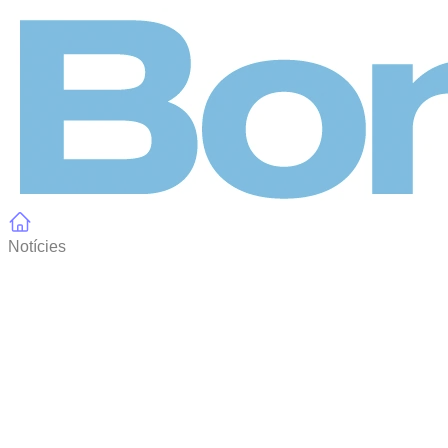
Panell de gestió de galetes
Notícies