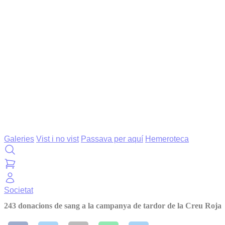
Galeries
Vist i no vist
Passava per aquí
Hemeroteca
Societat
243 donacions de sang a la campanya de tardor de la Creu Roja