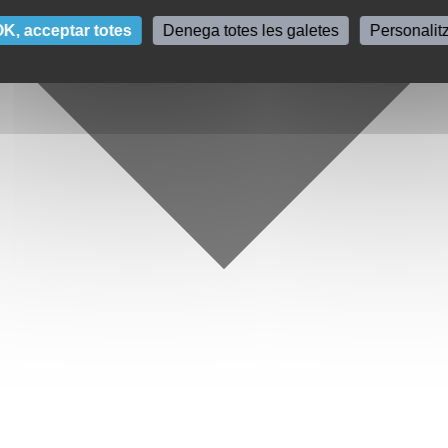
K, acceptar totes
Denega totes les galetes
Personalit