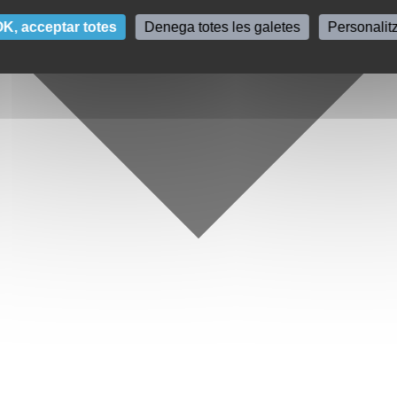
K, acceptar totes
Denega totes les galetes
Personalit