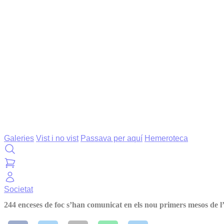
Galeries
Vist i no vist
Passava per aquí
Hemeroteca
Societat
244 enceses de foc s’han comunicat en els nou primers mesos de l