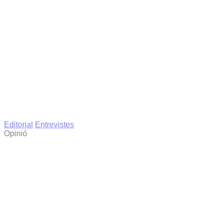
Editorial
Entrevistes
Opinió