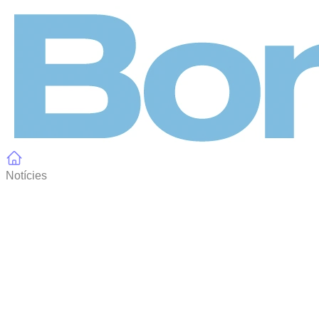
Panell de gestió de galetes
Notícies