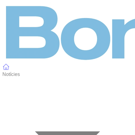
Panell de gestió de galetes
Notícies