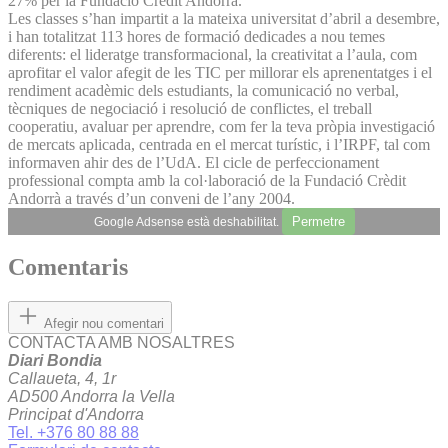
27% per la Fundació Crèdit Andorrà.
Les classes s’han impartit a la mateixa universitat d’abril a desembre,
i han totalitzat 113 hores de formació dedicades a nou temes
diferents: el lideratge transformacional, la creativitat a l’aula, com
aprofitar el valor afegit de les TIC per millorar els aprenentatges i el
rendiment acadèmic dels estudiants, la comunicació no verbal,
tècniques de negociació i resolució de conflictes, el treball
cooperatiu, avaluar per aprendre, com fer la teva pròpia investigació
de mercats aplicada, centrada en el mercat turístic, i l’IRPF, tal com
informaven ahir des de l’UdA. El cicle de perfeccionament
professional compta amb la col·laboració de la Fundació Crèdit
Andorrà a través d’un conveni de l’any 2004.
Permetre
Google Adsense està deshabilitat.
Comentaris
Afegir nou comentari
CONTACTA AMB NOSALTRES
Diari Bondia
Callaueta, 4, 1r
AD500 Andorra la Vella
Principat d'Andorra
Tel. +376 80 88 88