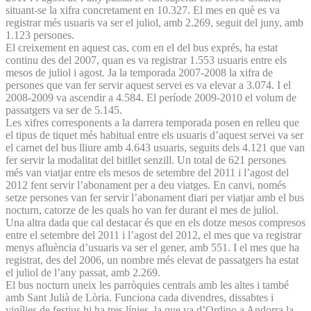
situant-se la xifra concretament en 10.327. El mes en què es va
registrar més usuaris va ser el juliol, amb 2.269, seguit del juny, amb
1.123 persones.
El creixement en aquest cas, com en el del bus exprés, ha estat
continu des del 2007, quan es va registrar 1.553 usuaris entre els
mesos de juliol i agost. Ja la temporada 2007-2008 la xifra de
persones que van fer servir aquest servei es va elevar a 3.074. I el
2008-2009 va ascendir a 4.584. El període 2009-2010 el volum de
passatgers va ser de 5.145.
Les xifres corresponents a la darrera temporada posen en relleu que
el tipus de tiquet més habitual entre els usuaris d’aquest servei va ser
el carnet del bus lliure amb 4.643 usuaris, seguits dels 4.121 que van
fer servir la modalitat del bitllet senzill. Un total de 621 persones
més van viatjar entre els mesos de setembre del 2011 i l’agost del
2012 fent servir l’abonament per a deu viatges. En canvi, només
setze persones van fer servir l’abonament diari per viatjar amb el bus
nocturn, catorze de les quals ho van fer durant el mes de juliol.
Una altra dada que cal destacar és que en els dotze mesos compresos
entre el setembre del 2011 i l’agost del 2012, el mes que va registrar
menys afluència d’usuaris va ser el gener, amb 551. I el mes que ha
registrat, des del 2006, un nombre més elevat de passatgers ha estat
el juliol de l’any passat, amb 2.269.
El bus nocturn uneix les parròquies centrals amb les altes i també
amb Sant Julià de Lòria. Funciona cada divendres, dissabtes i
vigílies de festius hi ha tres línies, la que va d’Ordino a Andorra la