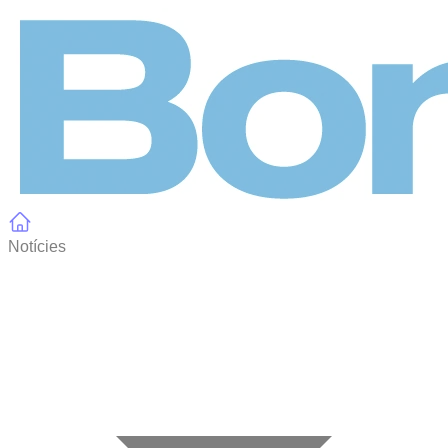
Panell de gestió de galetes
Notícies