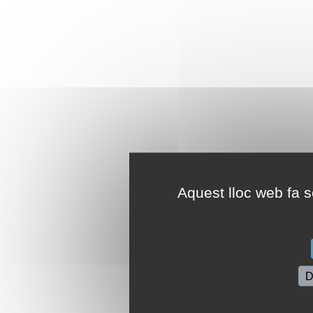
Aquest lloc web fa se
D