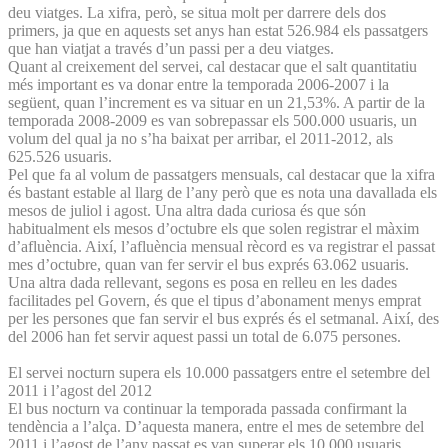
deu viatges. La xifra, però, se situa molt per darrere dels dos
primers, ja que en aquests set anys han estat 526.984 els passatgers
que han viatjat a través d’un passi per a deu viatges.
Quant al creixement del servei, cal destacar que el salt quantitatiu
més important es va donar entre la temporada 2006-2007 i la
següent, quan l’increment es va situar en un 21,53%. A partir de la
temporada 2008-2009 es van sobrepassar els 500.000 usuaris, un
volum del qual ja no s’ha baixat per arribar, el 2011-2012, als
625.526 usuaris.
Pel que fa al volum de passatgers mensuals, cal destacar que la xifra
és bastant estable al llarg de l’any però que es nota una davallada els
mesos de juliol i agost. Una altra dada curiosa és que són
habitualment els mesos d’octubre els que solen registrar el màxim
d’afluència. Així, l’afluència mensual rècord es va registrar el passat
mes d’octubre, quan van fer servir el bus exprés 63.062 usuaris.
Una altra dada rellevant, segons es posa en relleu en les dades
facilitades pel Govern, és que el tipus d’abonament menys emprat
per les persones que fan servir el bus exprés és el setmanal. Així, des
del 2006 han fet servir aquest passi un total de 6.075 persones.
El servei nocturn supera els 10.000 passatgers entre el setembre del
2011 i l’agost del 2012
El bus nocturn va continuar la temporada passada confirmant la
tendència a l’alça. D’aquesta manera, entre el mes de setembre del
2011 i l’agost de l’any passat es van superar els 10.000 usuaris,