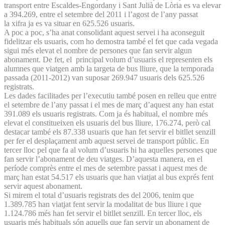
transport entre Escaldes-Engordany i Sant Julià de Lòria es va elevar
a 394.269, entre el setembre del 2011 i l’agost de l’any passat
la xifra ja es va situar en 625.526 usuaris.
A poc a poc, s’ha anat consolidant aquest servei i ha aconseguit
fidelitzar els usuaris, com ho demostra també el fet que cada vegada
sigui més elevat el nombre de persones que fan servir algun
abonament. De fet, el principal volum d’usuaris el representen els
alumnes que viatgen amb la targeta de bus lliure, que la temporada
passada (2011-2012) van suposar 269.947 usuaris dels 625.526
registrats.
Les dades facilitades per l’executiu també posen en relleu que entre
el setembre de l’any passat i el mes de març d’aquest any han estat
391.089 els usuaris registrats. Com ja és habitual, el nombre més
elevat el constitueixen els usuaris del bus lliure, 176.274, però cal
destacar també els 87.338 usuaris que han fet servir el bitllet senzill
per fer el desplaçament amb aquest servei de transport públic. En
tercer lloc pel que fa al volum d’usuaris hi ha aquelles persones que
fan servir l’abonament de deu viatges. D’aquesta manera, en el
període comprès entre el mes de setembre passat i aquest mes de
març han estat 54.517 els usuaris que han viatjat al bus exprés fent
servir aquest abonament.
Si mirem el total d’usuaris registrats des del 2006, tenim que
1.389.785 han viatjat fent servir la modalitat de bus lliure i que
1.124.786 més han fet servir el bitllet senzill. En tercer lloc, els
usuaris més habituals són aquells que fan servir un abonament de