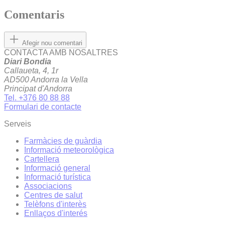
Comentaris
Afegir nou comentari
CONTACTA AMB NOSALTRES
Diari Bondia
Callaueta, 4, 1r
AD500 Andorra la Vella
Principat d'Andorra
Tel. +376 80 88 88
Formulari de contacte
Serveis
Farmàcies de guàrdia
Informació meteorològica
Cartellera
Informació general
Informació turística
Associacions
Centres de salut
Telèfons d'interès
Enllaços d'interés