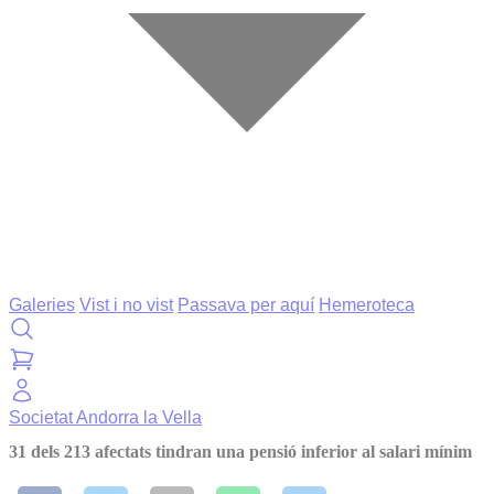
Galeries
Vist i no vist
Passava per aquí
Hemeroteca
Societat
Andorra la Vella
31 dels 213 afectats tindran una pensió inferior al salari mínim