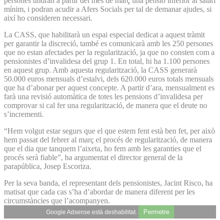
persones tindran a partir del mes de març una pensió inferior al salari
mínim, i podran acudir a Afers Socials per tal de demanar ajudes, si
així ho consideren necessari.
La CASS, que habilitarà un espai especial dedicat a aquest tràmit
per garantir la discreció, també es comunicarà amb les 250 persones
que no estan afectades per la regularització, ja que no consten com a
pensionistes d’invalidesa del grup 1. En total, hi ha 1.100 persones
en aquest grup. Amb aquesta regularització, la CASS generarà
50.000 euros mensuals d’estalvi, dels 620.000 euros totals mensuals
que ha d’abonar per aquest concepte. A partir d’ara, mensualment es
farà una revisió automàtica de totes les pensions d’invalidesa per
comprovar si cal fer una regularització, de manera que el deute no
s’incrementi.
“Hem volgut estar segurs que el que estem fent està ben fet, per això
hem passat del febrer al març el procés de regularització, de manera
que el dia que tanquem l’aixeta, ho fem amb les garanties que el
procés serà fiable”, ha argumentat el director general de la
parapública, Josep Escoriza.
Per la seva banda, el representant dels pensionistes, Jacint Risco, ha
matisat que cada cas s’ha d’abordar de manera diferent per les
circumstàncies que l’acompanyen.
Permetre
Google Adsense està deshabilitat.