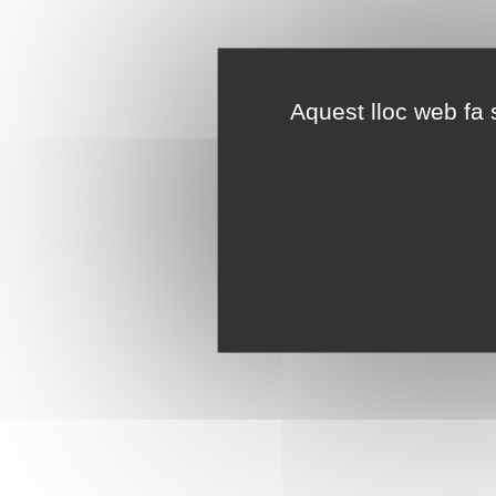
Aquest lloc web fa s