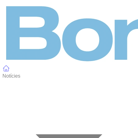
Panell de gestió de galetes
Notícies