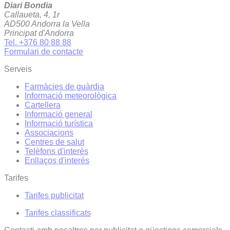
Diari Bondia
Callaueta, 4, 1r
AD500 Andorra la Vella
Principat d'Andorra
Tel. +376 80 88 88
Formulari de contacte
Serveis
Farmàcies de guàrdia
Informació meteorològica
Cartellera
Informació general
Informació turística
Associacions
Centres de salut
Telèfons d'interès
Enllaços d'interés
Tarifes
Tarifes publicitat
Tarifes classificats