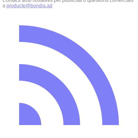
Contacti amb nosaltres per publicitat o qüestions comercials
a
producte@bondia.ad