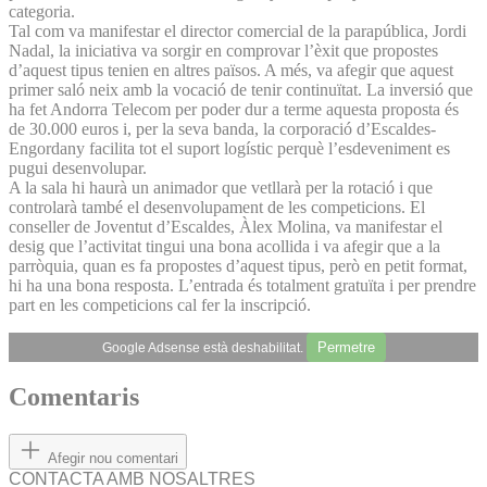
categoria.
Tal com va manifestar el director comercial de la parapública, Jordi
Nadal, la iniciativa va sorgir en comprovar l’èxit que propostes
d’aquest tipus tenien en altres països. A més, va afegir que aquest
primer saló neix amb la vocació de tenir continuïtat. La inversió que
ha fet Andorra Telecom per poder dur a terme aquesta proposta és
de 30.000 euros i, per la seva banda, la corporació d’Escaldes-
Engordany facilita tot el suport logístic perquè l’esdeveniment es
pugui des­envolupar.
A la sala hi haurà un animador que vetllarà per la rotació i que
controlarà també el des­envolupament de les competicions. El
conseller de Joventut d’Escaldes, Àlex Molina, va manifestar el
desig que l’activitat tingui una bona acollida i va afegir que a la
parròquia, quan es fa propostes d’aquest tipus, però en petit format,
hi ha una bona resposta. L’entrada és totalment gratuïta i per prendre
part en les competicions cal fer la inscripció.
Permetre
Google Adsense està deshabilitat.
Comentaris
Afegir nou comentari
CONTACTA AMB NOSALTRES