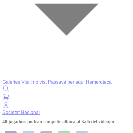
Galeries
Vist i no vist
Passava per aquí
Hemeroteca
Societat
Nacional
40 jugadors podran competir alhora al Saló del videojoc