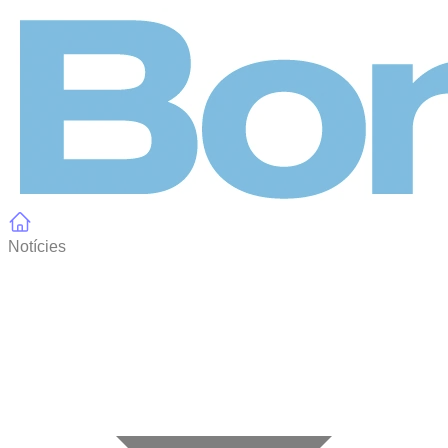
Panell de gestió de galetes
Notícies