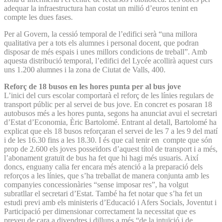
adequar la infraestructura han costat un milió d’euros tenint en
compte les dues fases.
Per al Govern, la cessió temporal de l’edifici serà “una millora
qualitativa per a tots els alumnes i personal docent, que podran
disposar de més espais i unes millors condicions de treball”. Amb
aquesta distribució temporal, l’edifici del Lycée acollirà aquest curs
uns 1.200 alumnes i la zona de Ciutat de Valls, 400.
Reforç de 18 busos en les hores punta per al bus jove
L’inici del curs escolar comportarà el reforç de les línies regulars de
transport públic per al servei de bus jove. En concret es posaran 18
autobusos més a les hores punta, segons ha anunciat avui el secretari
d’Estat d’Economia, Èric Bartolomé. Entrant al detall, Bartolomé ha
explicat que els 18 busos reforçaran el servei de les 7 a les 9 del matí
i de les 16.30 fins a les 18.30. I és que cal tenir en compte que són
prop de 2.600 els joves posseïdors d’aquest títol de transport i a més,
l’abonament gratuït de bus ha fet que hi hagi més usuaris. Així
doncs, enguany calia fer encara més atenció a la preparació dels
reforços a les línies, que s’ha treballat de manera conjunta amb les
companyies concessionàries “sense imposar res”, ha volgut
subratllar el secretari d’Estat. També ha fet notar que s’ha fet un
estudi previ amb els ministeris d’Educació i Afers Socials, Joventut i
Participació per dimensionar correctament la necessitat que es
preveu de cara a divendres i dilluns a més “de la intuïció i de