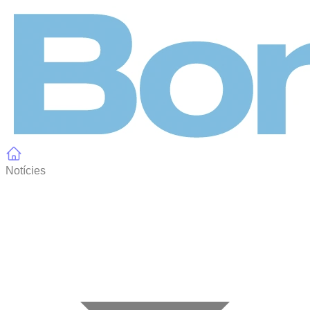
Panell de gestió de galetes
Notícies