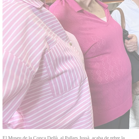
El Museu de la Conca Dellà, al Pallars Jussà, acaba de rebre la