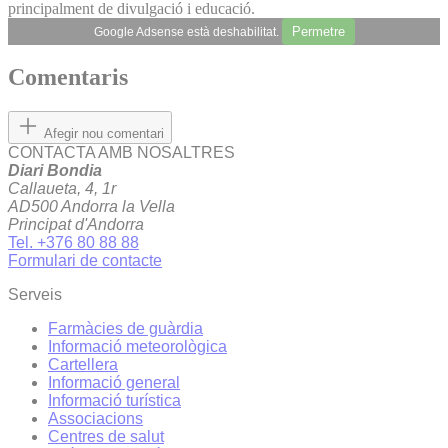
principalment de divulgació i educació.
Permetre
Google Adsense està deshabilitat.
Comentaris
Afegir nou comentari
CONTACTA AMB NOSALTRES
Diari Bondia
Callaueta, 4, 1r
AD500 Andorra la Vella
Principat d'Andorra
Tel. +376 80 88 88
Formulari de contacte
Serveis
Farmàcies de guàrdia
Informació meteorològica
Cartellera
Informació general
Informació turística
Associacions
Centres de salut