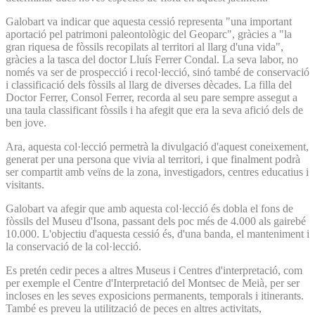
Galobart va indicar que aquesta cessió representa "una important
aportació pel patrimoni paleontològic del Geoparc", gràcies a "la
gran riquesa de fòssils recopilats al territori al llarg d'una vida",
gràcies a la tasca del doctor Lluís Ferrer Condal. La seva labor, no
només va ser de prospecció i recol·lecció, sinó també de conservació
i classificació dels fòssils al llarg de diverses dècades. La filla del
Doctor Ferrer, Consol Ferrer, recorda al seu pare sempre assegut a
una taula classificant fòssils i ha afegit que era la seva afició dels de
ben jove.
Ara, aquesta col·lecció permetrà la divulgació d'aquest coneixement,
generat per una persona que vivia al territori, i que finalment podrà
ser compartit amb veïns de la zona, investigadors, centres educatius i
visitants.
Galobart va afegir que amb aquesta col·lecció és dobla el fons de
fòssils del Museu d'Isona, passant dels poc més de 4.000 als gairebé
10.000. L'objectiu d'aquesta cessió és, d'una banda, el manteniment i
la conservació de la col·lecció.
Es pretén cedir peces a altres Museus i Centres d'interpretació, com
per exemple el Centre d'Interpretació del Montsec de Meià, per ser
incloses en les seves exposicions permanents, temporals i itinerants.
També es preveu la utilització de peces en altres activitats,