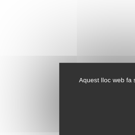
Aquest lloc web fa s