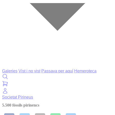
Galeries
Vist i no vist
Passava per aquí
Hemeroteca
Societat
Pirineus
5.500 fòssils pirinencs